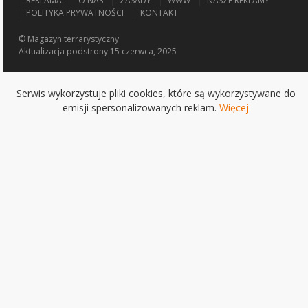
REKLAMA
O NAS
ZASADY
WWW
NASZE REKLAMY
POLITYKA PRYWATNOŚCI
KONTAKT
© Magazyn terrarystyczny
Aktualizacja
podstrony 15 czerwca, 2025
Serwis wykorzystuje pliki cookies, które są wykorzystywane do
emisji spersonalizowanych reklam.
Więcej