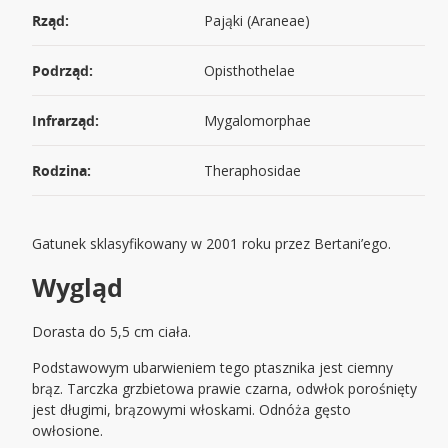
Rząd:
Pająki (Araneae)
Podrząd:
Opisthothelae
Infrarząd:
Mygalomorphae
Rodzina:
Theraphosidae
Gatunek sklasyfikowany w 2001 roku przez Bertani’ego.
Wygląd
Dorasta do 5,5 cm ciała.
Podstawowym ubarwieniem tego ptasznika jest ciemny
brąz. Tarczka grzbietowa prawie czarna, odwłok porośnięty
jest długimi, brązowymi włoskami. Odnóża gęsto
owłosione.