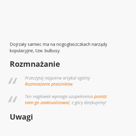
Dojrzały samiec ma na nogogłaszczkach narządy
kopulacyjne, tzw. bulbusy.
Rozmnażanie
Przeczytaj najpierw artykuł ogólny
Rozmnażanie ptaszników
.
Ten nagłowek wymaga uzupełnienia
pomóż
nam go zaaktualizować
, z góry dziękujemy!
Uwagi