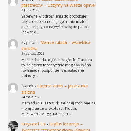
ptaszników – Liczymy na Wasze opinie!
4 lipca 2026
Zapewne w odróżnieniu do pozostałej
części osób komentujących - nie miałem
pająka nigdy, co najwyżej w kącie pokoju
(nawet o…
Szymon
-
Manica rubida – wścieklica
dorodna
6 czerwca 2026
Manica Rubida to gatunek górski. Oznacza
to, że czysto teoretycznie mogłaby żyć na
równinach i pospolicie w miastach na
północy,…
Marek
-
Lacerta viridis – jaszczurka
zielona
24 maja 2026
Mam zdjęcie jaszczurki zielonej zrobione na
mojej działce w okolicach Płocka,
Mazowsze. Mogę udostępnić.
Krzysztof Lis
-
Gryllus locorojo –
świerszcz czerwnonogłowy (dawniej