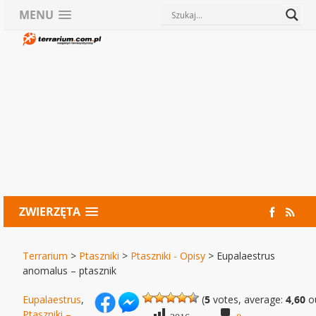
MENU
ZWIERZĘTA
Terrarium
>
Ptaszniki
>
Ptaszniki - Opisy
>
Eupalaestrus
anomalus – ptasznik
Eupalaestrus
,
(
5
votes, average:
4,60
ou
Ptaszniki –