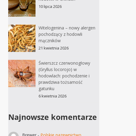
10 lipca 2026
Witelogenina – nowy alergen
pochodzący z hodowli
mączników
21 kwietnia 2026
Świerszcz czerwonogłowy
(Gryllus locorojo) w
hodowlach: pochodzenie i
prawdziwa tożsamość
gatunku
6 kwietnia 2026
Najnowsze komentarze
Brewer
-
Polskie nazewnictwo