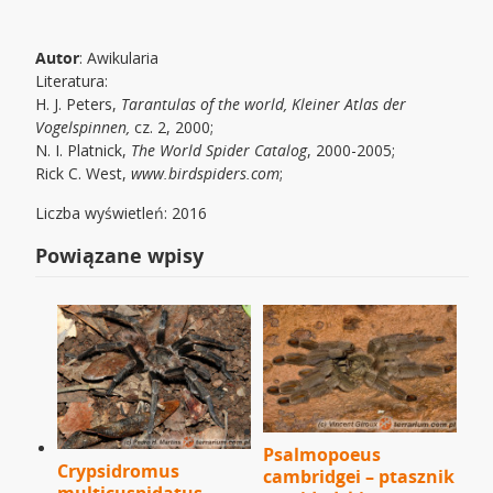
Autor
: Awikularia
Literatura:
H. J. Peters,
Tarantulas of the world, Kleiner Atlas der
Vogelspinnen,
cz. 2, 2000;
N. I. Platnick,
The World Spider Catalog
, 2000-2005;
Rick C. West,
www.birdspiders.com
;
Liczba wyświetleń: 2016
Powiązane wpisy
Psalmopoeus
Crypsidromus
cambridgei – ptasznik