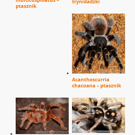
multicuspidatus –
trynidadzki
ptasznik
Acanthoscurria
chacoana – ptasznik