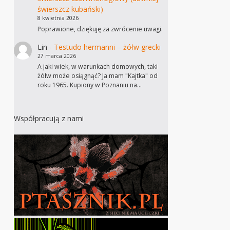
świerszcz kubański)
8 kwietnia 2026
Poprawione, dziękuję za zwrócenie uwagi.
Lin
-
Testudo hermanni – żółw grecki
27 marca 2026
A jaki wiek, w warunkach domowych, taki
żółw może osiągnąć? Ja mam "Kajtka" od
roku 1965. Kupiony w Poznaniu na…
Współpracują z nami