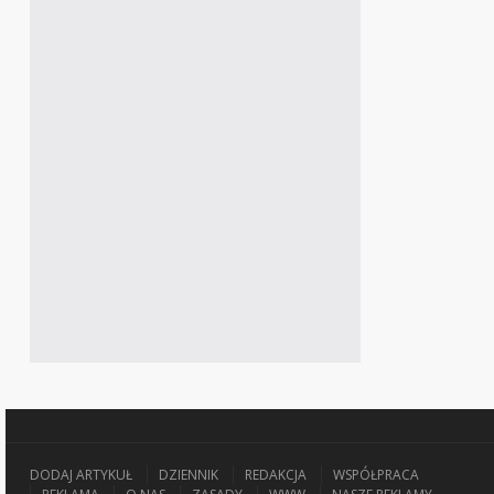
DODAJ ARTYKUŁ
DZIENNIK
REDAKCJA
WSPÓŁPRACA