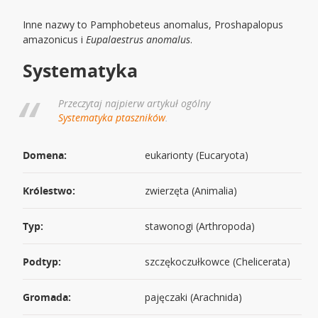
Inne nazwy to Pamphobeteus anomalus, Proshapalopus
amazonicus i
Eupalaestrus anomalus
.
Systematyka
Przeczytaj najpierw artykuł ogólny
Systematyka ptaszników
.
Domena:
eukarionty (Eucaryota)
Królestwo:
zwierzęta (Animalia)
Typ:
stawonogi (Arthropoda)
Podtyp:
szczękoczułkowce (Chelicerata)
Gromada:
pajęczaki (Arachnida)