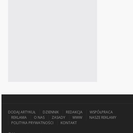
DODAJ ARTYKUŁ
DZIENNIK
REDAKCJA
WSPÓŁPRACA
REKLAMA
O NAS
ZASADY
WWW
NASZE REKLAMY
POLITYKA PRYWATNOŚCI
KONTAKT