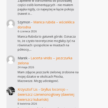
Zapewne w odróżnieniu do pozostałej
części osób komentujących - nie miałem
pająka nigdy, co najwyżej w kącie pokoju
(nawet o…
Szymon
-
Manica rubida – wścieklica
dorodna
6 czerwca 2026
Manica Rubida to gatunek górski. Oznacza
to, że czysto teoretycznie mogłaby żyć na
równinach i pospolicie w miastach na
północy,…
Marek
-
Lacerta viridis – jaszczurka
zielona
24 maja 2026
Mam zdjęcie jaszczurki zielonej zrobione na
mojej działce w okolicach Płocka,
Mazowsze. Mogę udostępnić.
Krzysztof Lis
-
Gryllus locorojo –
świerszcz czerwnonogłowy (dawniej
świerszcz kubański)
8 kwietnia 2026