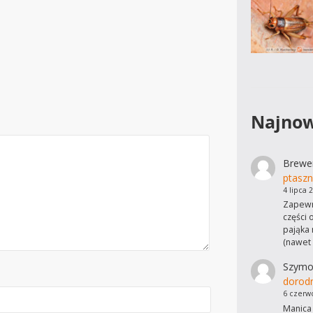
Najnow
Brewe
ptaszn
4 lipca 
Zapewn
części 
pająka 
(nawet
Szymo
dorod
6 czerw
Manica 