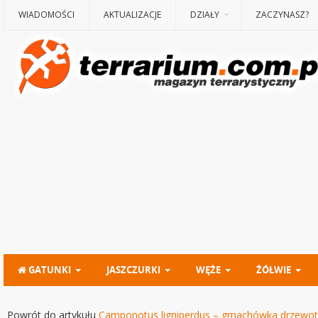
WIADOMOŚCI
AKTUALIZACJE
DZIAŁY
ZACZYNASZ?
GATUNKI
JASZCZURKI
WĘŻE
ŻÓŁWIE
Powrót do artykułu
Camponotus ligniperdus – gmachówka drzewo