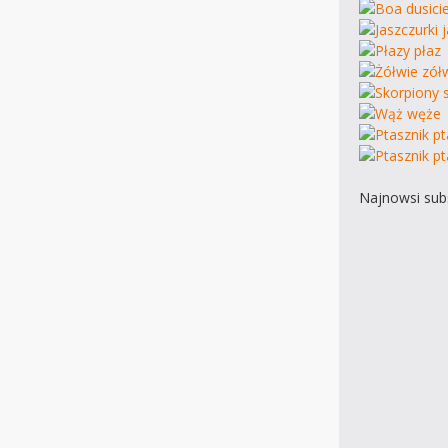
Najnowsi subs