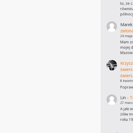
to, że 
równina
północ
Marek
zielon
24 maja
Mam zdj
mojej d
Mazows
Krzysz
świers
świers
8 kwietn
Poprawi
Lin
-
T
27 marc
A jaki 
żółw mo
roku 19