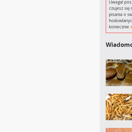
Uwaga! posz
czujesz się 
pisania o s
hodowlanyc
koniecznie
Wiadomo