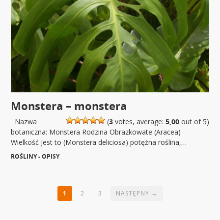
Monstera – monstera
Nazwa
(
3
votes, average:
5,00
out of 5)
botaniczna: Monstera Rodzina Obrazkowate (Aracea)
Wielkość Jest to (Monstera deliciosa) potężna roślina,…
ROŚLINY - OPISY
|
1
2
3
NASTĘPNY →