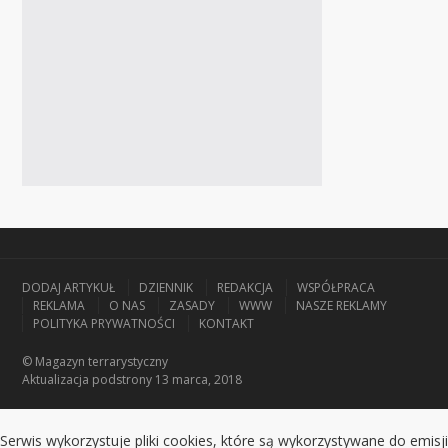
DODAJ ARTYKUŁ
DZIENNIK
REDAKCJA
WSPÓŁPRACA
REKLAMA
O NAS
ZASADY
WWW
NASZE REKLAMY
POLITYKA PRYWATNOŚCI
KONTAKT
© Magazyn terrarystyczny
Aktualizacja
podstrony 13 marca, 2018
Serwis wykorzystuje pliki cookies, które są wykorzystywane do emisji