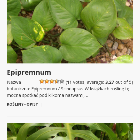
Epipremnum
Nazwa
(
11
votes, average:
3,27
out of 5)
botaniczna: Epipremnum / Scindapsus W książkach roślinę tę
można spotkać pod kilkoma nazwami,…
ROŚLINY - OPISY
|