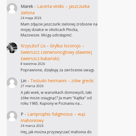
Marek
-
Lacerta viridis – jaszczurka
zielona
24 maja 2026
Mam zdjęcie jaszczurki zielonej zrobione na
mojej działce w okolicach Płocka,
Mazowsze. Mogę udostępnić.
Krzysztof Lis
-
Gryllus locorojo –
świerszcz czerwnonogłowy (dawniej
świerszcz kubański)
8 kwietnia 2026
Poprawione, dziękuję za zwrócenie uwagi.
Lin
-
Testudo hermanni – żółw grecki
27 marca 2026
A jaki wiek, w warunkach domowych, taki
żółw może osiągnąć? Ja mam "Kajtka" od
roku 1965. Kupiony w Poznaniu na…
P
-
Lamprophis fuliginosus – wąż
mahoniowy
24 marca 2026
Hej, jak można przyzwyczaić mahonia do