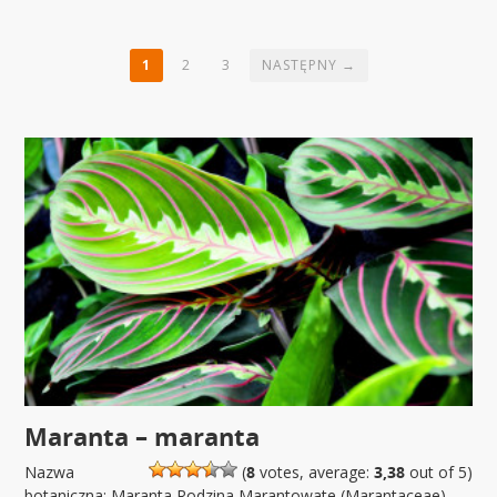
1
2
3
NASTĘPNY →
Maranta – maranta
Nazwa
(
8
votes, average:
3,38
out of 5)
botaniczna: Maranta Rodzina Marantowate (Marantaceae)