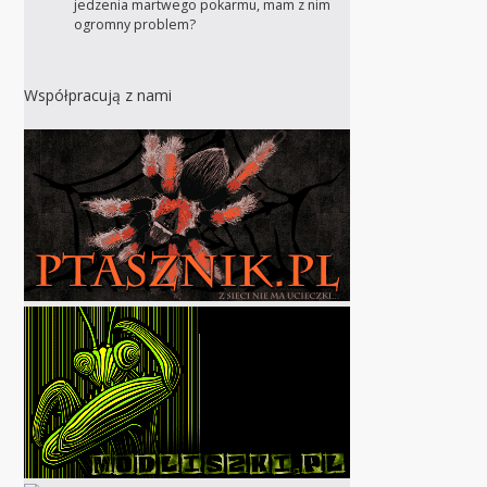
jedzenia martwego pokarmu, mam z nim
ogromny problem?
Współpracują z nami