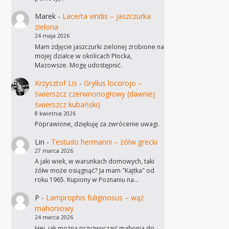
Marek
-
Lacerta viridis – jaszczurka
zielona
24 maja 2026
Mam zdjęcie jaszczurki zielonej zrobione na
mojej działce w okolicach Płocka,
Mazowsze. Mogę udostępnić.
Krzysztof Lis
-
Gryllus locorojo –
świerszcz czerwnonogłowy (dawniej
świerszcz kubański)
8 kwietnia 2026
Poprawione, dziękuję za zwrócenie uwagi.
Lin
-
Testudo hermanni – żółw grecki
27 marca 2026
A jaki wiek, w warunkach domowych, taki
żółw może osiągnąć? Ja mam "Kajtka" od
roku 1965. Kupiony w Poznaniu na…
P
-
Lamprophis fuliginosus – wąż
mahoniowy
24 marca 2026
Hej, jak można przyzwyczaić mahonia do