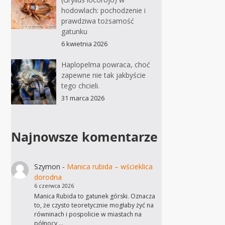
hodowlach: pochodzenie i
prawdziwa tożsamość
gatunku
6 kwietnia 2026
Haplopelma powraca, choć
zapewne nie tak jakbyście
tego chcieli.
31 marca 2026
Najnowsze komentarze
Szymon
-
Manica rubida – wścieklica
dorodna
6 czerwca 2026
Manica Rubida to gatunek górski. Oznacza
to, że czysto teoretycznie mogłaby żyć na
równinach i pospolicie w miastach na
północy,…