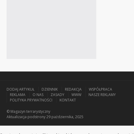
DODAJ ARTYKUŁ
DZIENNIK
REDAKCJA
WSPÓŁPRACA
REKLAMA
O NAS
ZASADY
WWW
NASZE REKLAMY
POLITYKA PRYWATNOŚCI
KONTAKT
© Magazyn terrarystyczny
Aktualizacja
podstrony 29 października, 2025