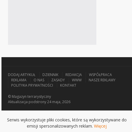
DODAJ ARTYKUŁ
DZIENNIK
REDAKCJA
WSPÓŁPRACA
REKLAMA
O NAS
ZASADY
WWW
NASZE REKLAMY
POLITYKA PRYWATNOŚCI
KONTAKT
© Magazyn terrarystyczny
Aktualizacja
podstrony 24 maja, 2026
Serwis wykorzystuje pliki cookies, które są wykorzystywane do
emisji spersonalizowanych reklam.
Więcej