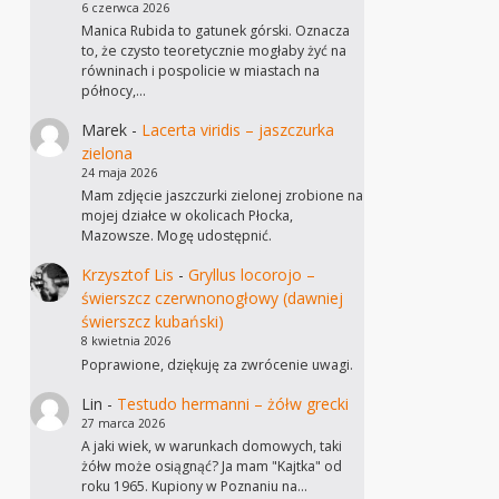
6 czerwca 2026
Manica Rubida to gatunek górski. Oznacza
to, że czysto teoretycznie mogłaby żyć na
równinach i pospolicie w miastach na
północy,…
Marek
-
Lacerta viridis – jaszczurka
zielona
24 maja 2026
Mam zdjęcie jaszczurki zielonej zrobione na
mojej działce w okolicach Płocka,
Mazowsze. Mogę udostępnić.
Krzysztof Lis
-
Gryllus locorojo –
świerszcz czerwnonogłowy (dawniej
świerszcz kubański)
8 kwietnia 2026
Poprawione, dziękuję za zwrócenie uwagi.
Lin
-
Testudo hermanni – żółw grecki
27 marca 2026
A jaki wiek, w warunkach domowych, taki
żółw może osiągnąć? Ja mam "Kajtka" od
roku 1965. Kupiony w Poznaniu na…