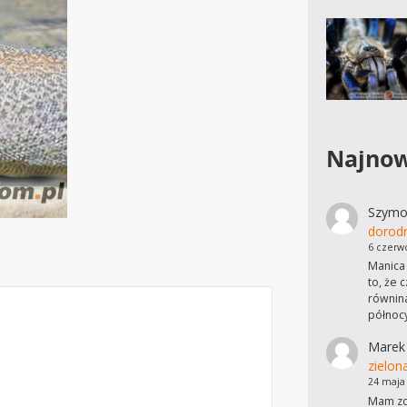
Najnow
Szymo
dorod
6 czerw
Manica 
to, że 
równina
północ
Marek
zielon
24 maja
Mam zdj