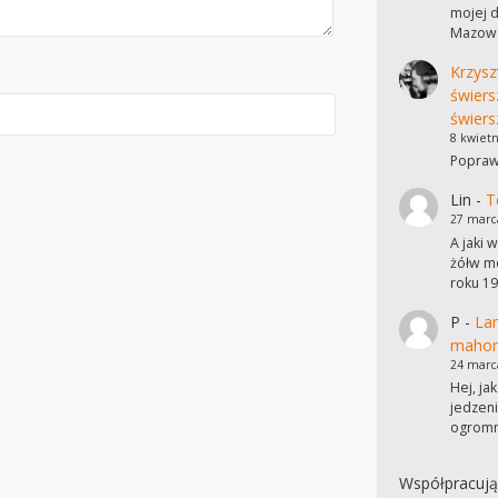
mojej d
Mazows
Krzysz
świers
świers
8 kwietn
Poprawi
Lin
-
T
27 marc
A jaki 
żółw mo
roku 19
P
-
Lam
mahon
24 marc
Hej, ja
jedzen
ogromn
Współpracują