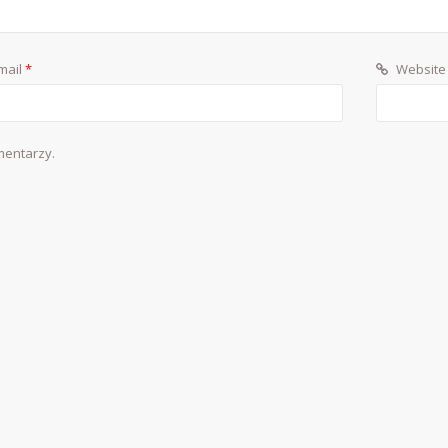
mail
*
Website
mentarzy.