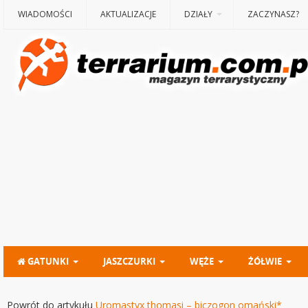
WIADOMOŚCI
AKTUALIZACJE
DZIAŁY
ZACZYNASZ?
GATUNKI
JASZCZURKI
WĘŻE
ŻÓŁWIE
Powrót do artykułu
Uromastyx thomasi – biczogon omański*