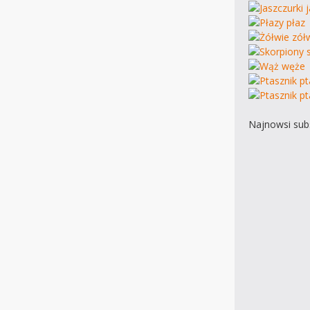
Najnowsi subs