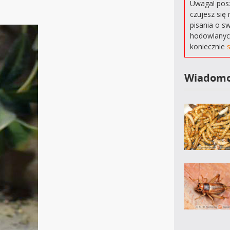
Uwaga! posz
czujesz się 
pisania o s
hodowlanyc
koniecznie
Wiadomo