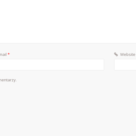
mail
*
Website
mentarzy.