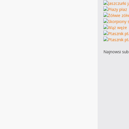
Najnowsi subs