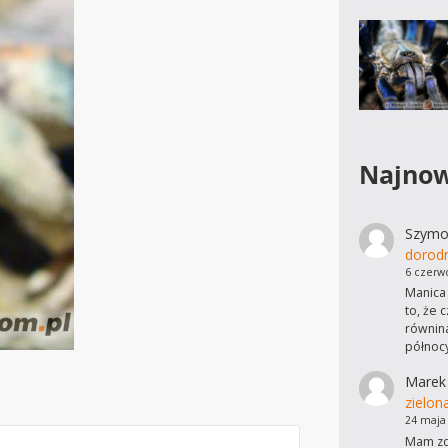
Najnow
Szymo
dorod
6 czerw
Manica 
to, że 
równina
północ
Marek
zielon
24 maja
Mam zdj