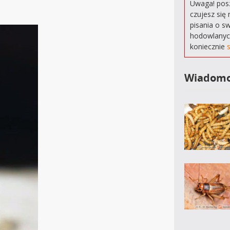
Uwaga! posz
czujesz się 
pisania o s
hodowlanyc
koniecznie
Wiadomo