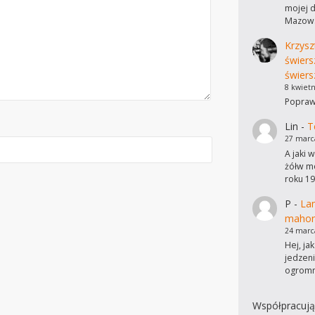
mojej d
Mazows
Krzysz
świers
świers
8 kwietn
Poprawi
Lin
-
T
27 marc
A jaki 
żółw mo
roku 19
P
-
Lam
mahon
24 marc
Hej, ja
jedzen
ogromn
Współpracują