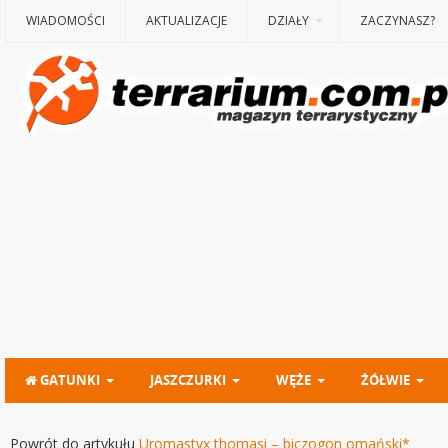
WIADOMOŚCI
AKTUALIZACJE
DZIAŁY
ZACZYNASZ?
GATUNKI
JASZCZURKI
WĘŻE
ŻÓŁWIE
Powrót do artykułu
Uromastyx thomasi – biczogon omański*