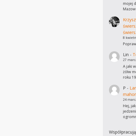
mojej d
Mazows
Krzysz
świers
świers
8 kwietn
Poprawi
Lin
-
T
27 marc
A jaki 
żółw mo
roku 19
P
-
Lam
mahon
24 marc
Hej, ja
jedzen
ogromn
Współpracują