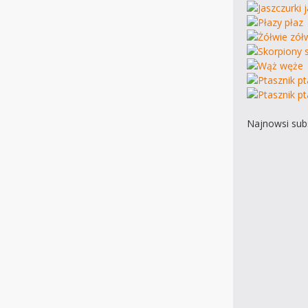
Najnowsi subs