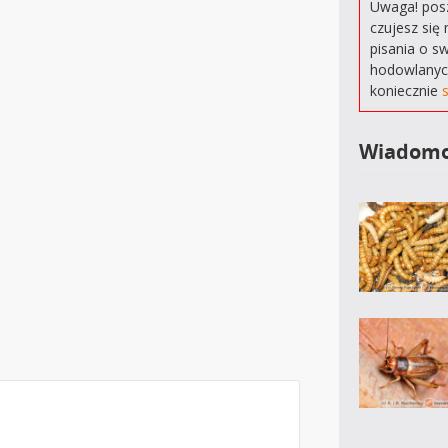
Uwaga! posz
czujesz się 
pisania o s
hodowlanyc
koniecznie
Wiadomo