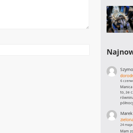
Najnow
Szymo
dorod
6 czerw
Manica 
to, że 
równina
północ
Marek
zielon
24 maja
Mam zdj