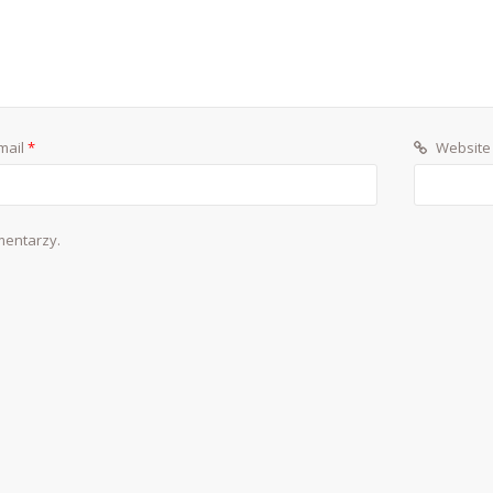
mail
*
Website
mentarzy.