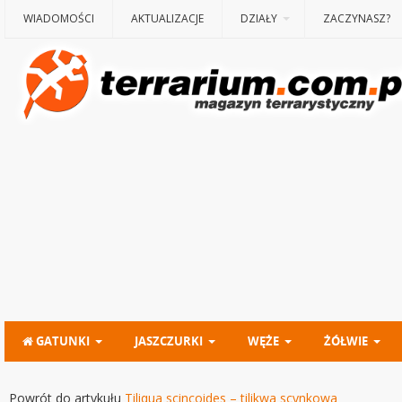
WIADOMOŚCI
AKTUALIZACJE
DZIAŁY
ZACZYNASZ?
GATUNKI
JASZCZURKI
WĘŻE
ŻÓŁWIE
Powrót do artykułu
Tiliqua scincoides – tilikwa scynkowa