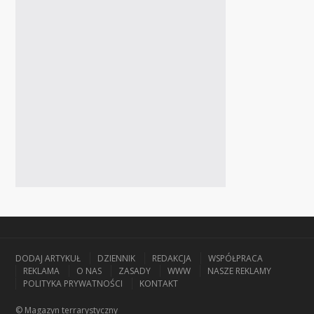
DODAJ ARTYKUŁ
DZIENNIK
REDAKCJA
WSPÓŁPRACA
REKLAMA
O NAS
ZASADY
WWW
NASZE REKLAMY
POLITYKA PRYWATNOŚCI
KONTAKT
© Magazyn terrarystyczny