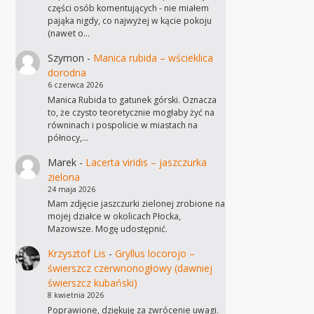
części osób komentujących - nie miałem
pająka nigdy, co najwyżej w kącie pokoju
(nawet o…
Szymon
-
Manica rubida – wścieklica
dorodna
6 czerwca 2026
Manica Rubida to gatunek górski. Oznacza
to, że czysto teoretycznie mogłaby żyć na
równinach i pospolicie w miastach na
północy,…
Marek
-
Lacerta viridis – jaszczurka
zielona
24 maja 2026
Mam zdjęcie jaszczurki zielonej zrobione na
mojej działce w okolicach Płocka,
Mazowsze. Mogę udostępnić.
Krzysztof Lis
-
Gryllus locorojo –
świerszcz czerwnonogłowy (dawniej
świerszcz kubański)
8 kwietnia 2026
Poprawione, dziękuję za zwrócenie uwagi.