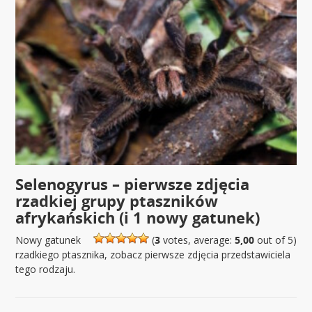
Selenogyrus – pierwsze zdjęcia
rzadkiej grupy ptaszników
afrykańskich (i 1 nowy gatunek)
Nowy gatunek
(
3
votes, average:
5,00
out of 5)
rzadkiego ptasznika, zobacz pierwsze zdjęcia przedstawiciela
tego rodzaju.