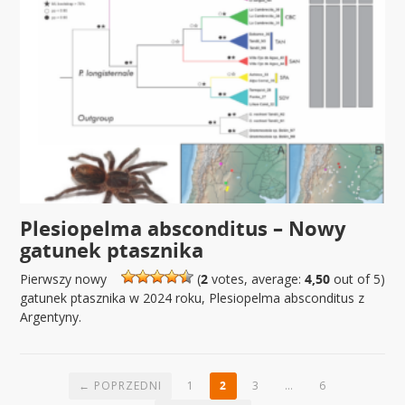
Plesiopelma absconditus – Nowy
gatunek ptasznika
Pierwszy nowy
(
2
votes, average:
4,50
out of 5)
gatunek ptasznika w 2024 roku, Plesiopelma absconditus z
Argentyny.
← POPRZEDNI
1
2
3
…
6