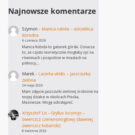
Najnowsze komentarze
Szymon
-
Manica rubida – wścieklica
dorodna
6 czerwca 2026
Manica Rubida to gatunek górski. Oznacza
to, że czysto teoretycznie mogłaby żyć na
równinach i pospolicie w miastach na
północy,…
Marek
-
Lacerta viridis – jaszczurka
zielona
24 maja 2026
Mam zdjęcie jaszczurki zielonej zrobione na
mojej działce w okolicach Płocka,
Mazowsze. Mogę udostępnić.
Krzysztof Lis
-
Gryllus locorojo –
świerszcz czerwnonogłowy (dawniej
świerszcz kubański)
8 kwietnia 2026