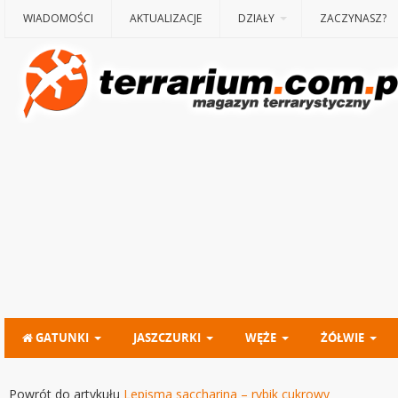
WIADOMOŚCI
AKTUALIZACJE
DZIAŁY
ZACZYNASZ?
GATUNKI
JASZCZURKI
WĘŻE
ŻÓŁWIE
Powrót do artykułu
Lepisma saccharina – rybik cukrowy