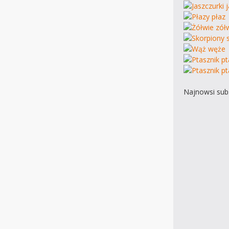
Najnowsi subs