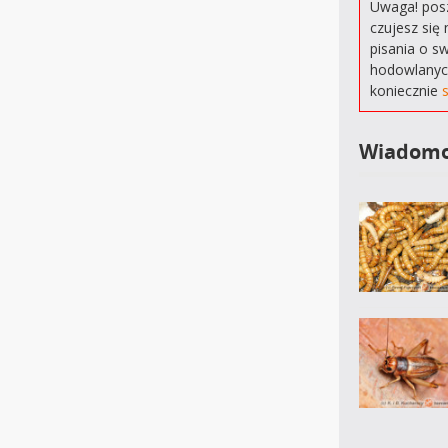
Uwaga! posz
czujesz się 
pisania o s
hodowlanyc
koniecznie
Wiadomo