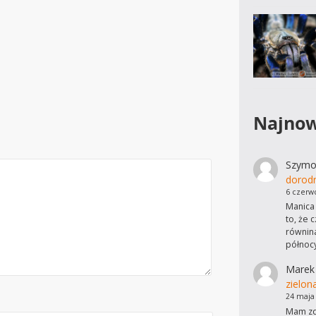
Najnow
Szymo
dorod
6 czerw
Manica 
to, że 
równina
północ
Marek
zielon
24 maja
Mam zdj