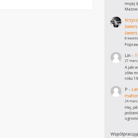
mojej d
Mazows
Krzysz
świers
świers
8 kwietn
Poprawi
Lin
-
T
27 marc
A jaki 
żółw mo
roku 19
P
-
Lam
mahon
24 marc
Hej, ja
jedzen
ogromn
Współpracują