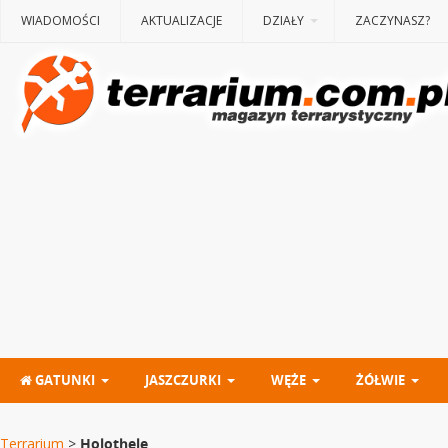
WIADOMOŚCI
AKTUALIZACJE
DZIAŁY
ZACZYNASZ?
GATUNKI
JASZCZURKI
WĘŻE
ŻÓŁWIE
Terrarium
>
Holothele