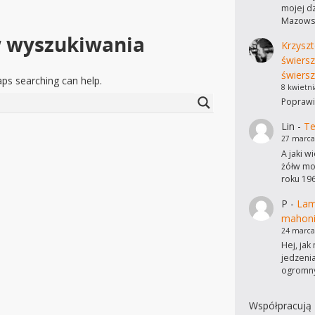
mojej dz
Mazowsz
w wyszukiwania
Krzyszt
świers
świersz
aps searching can help.
8 kwietni
Poprawi
Lin
-
Te
27 marca
A jaki w
żółw mo
roku 19
P
-
Lam
mahon
24 marca
Hej, ja
jedzeni
ogromn
Współpracują 