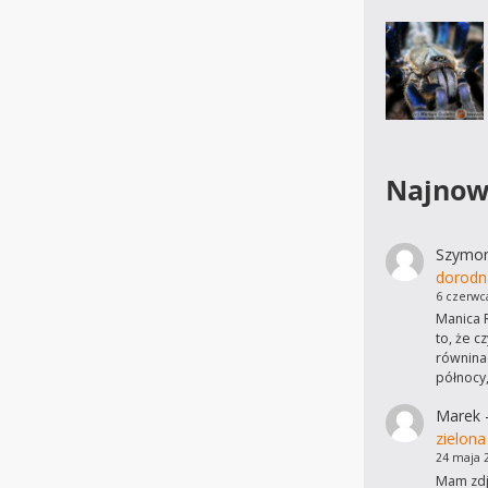
Najnow
Szymo
dorodn
6 czerwc
Manica R
to, że c
równinac
północy
Marek
zielona
24 maja 
Mam zdję