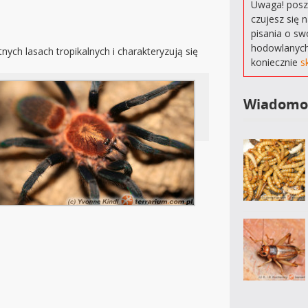
Uwaga! poszu
czujesz się 
pisania o sw
hodowlanych
ych lasach tropikalnych i charakteryzują się
koniecznie
s
Wiadomo