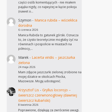
części osób komentujących - nie miałem
pająka nigdy, co najwyżej w kącie pokoju
(nawet o…
Szymon
-
Manica rubida – wścieklica
dorodna
6 czerwca 2026
Manica Rubida to gatunek górski. Oznacza
to, że czysto teoretycznie mogłaby żyć na
równinach i pospolicie w miastach na
północy,…
Marek
-
Lacerta viridis – jaszczurka
zielona
24 maja 2026
Mam zdjęcie jaszczurki zielonej zrobione na
mojej działce w okolicach Płocka,
Mazowsze. Mogę udostępnić.
Krzysztof Lis
-
Gryllus locorojo –
świerszcz czerwnonogłowy (dawniej
świerszcz kubański)
8 kwietnia 2026
Poprawione, dziękuję za zwrócenie uwagi.