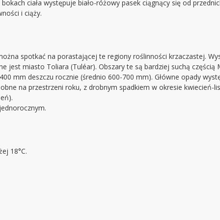
 bokach ciała występuje biało-różowy pasek ciągnący się od przednic
ności i ciąży.
można spotkać na porastającej te regiony roślinności krzaczastej. W
jest miasto Toliara (Tuléar). Obszary te są bardziej suchą częścią 
-400 mm deszczu rocznie (średnio 600-700 mm). Główne opady wystę
obne na przestrzeni roku, z drobnym spadkiem w okresie kwiecień-l
eń).
 jednorocznym.
ej 18°C.