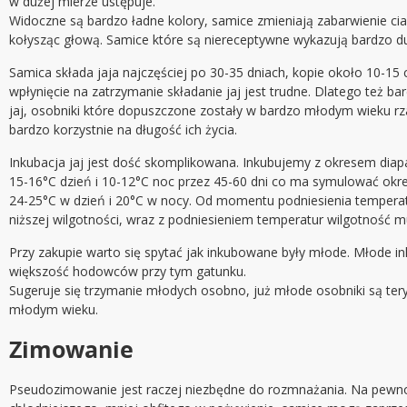
w dużej mierze ustępuje.
Widoczne są bardzo ładne kolory, samice zmieniają zabarwienie ci
kołysząc głową. Samice które są niereceptywne wykazują bardzo du
Samica składa jaja najczęściej po 30-35 dniach, kopie około 10-15
wpłynięcie na zatrzymanie składanie jaj jest trudne. Dlatego też b
jaj, osobniki które dopuszczone zostały w bardzo młodym wieku r
bardzo korzystnie na długość ich życia.
Inkubacja jaj jest dość skomplikowana. Inkubujemy z okresem diap
15-16°C dzień i 10-12°C noc przez 45-60 dni co ma symulować okr
24-25°C w dzień i 20°C w nocy. Od momentu podniesienia temperatu
niższej wilgotności, wraz z podniesieniem temperatur wilgotność m
Przy zakupie warto się spytać jak inkubowane były młode. Młode ink
większość hodowców przy tym gatunku.
Sugeruje się trzymanie młodych osobno, już młode osobniki są te
młodym wieku.
Zimowanie
Pseudozimowanie jest raczej niezbędne do rozmnażania. Na pewno j