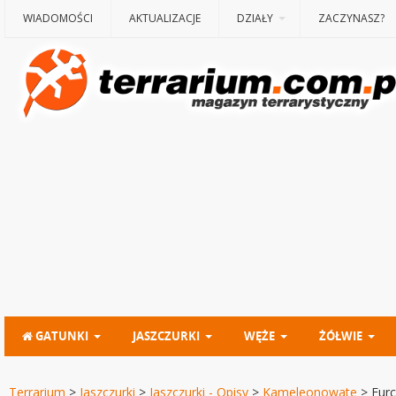
WIADOMOŚCI
AKTUALIZACJE
DZIAŁY
ZACZYNASZ?
GATUNKI
JASZCZURKI
WĘŻE
ŻÓŁWIE
Terrarium
>
Jaszczurki
>
Jaszczurki - Opisy
>
Kameleonowate
>
Furc