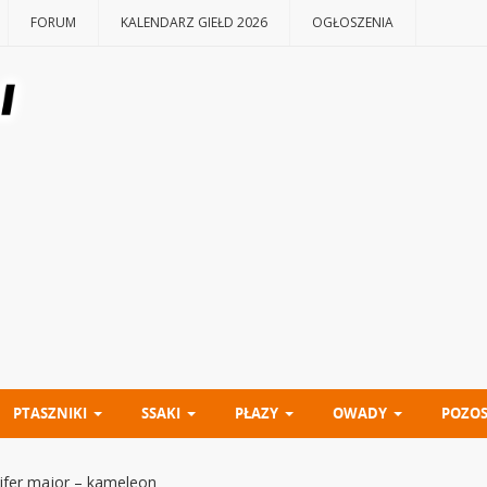
FORUM
KALENDARZ GIEŁD 2026
OGŁOSZENIA
PTASZNIKI
SSAKI
PŁAZY
OWADY
POZOS
ifer major – kameleon