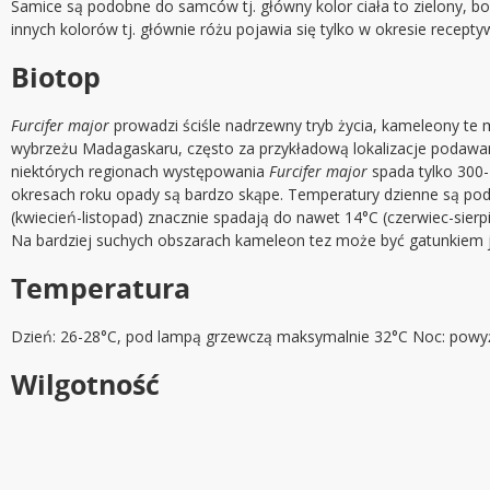
Samice są podobne do samców tj. główny kolor ciała to zielony, bo
innych kolorów tj. głównie różu pojawia się tylko w okresie receptyw
Biotop
Furcifer major
prowadzi ściśle nadrzewny tryb życia, kameleony te 
wybrzeżu Madagaskaru, często za przykładową lokalizacje podawane 
niektórych regionach występowania
Furcifer major
spada tylko 300
okresach roku opady są bardzo skąpe. Temperatury dzienne są pod
(kwiecień-listopad) znacznie spadają do nawet 14°C (czerwiec-sierpi
Na bardziej suchych obszarach kameleon tez może być gatunkiem
Temperatura
Dzień: 26-28°C, pod lampą grzewczą maksymalnie 32°C Noc: powyż
Wilgotność