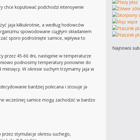
óry chce kopulować podchodzi intensywnie
ożyć jaja kilkukrotnie, a według hodowców
 organizmu spowodowane ciągłym składaniem
czać sporo podrośnięte samice, wpływa to
Najnowsi subs
y przez 45-60 dni, następnie w temperaturze
stopniowo podnosimy temperatury ponownie do
 8 miesięcy. W okresie suchym trzymamy jaja w
zdecydowanie bardziej polecana i stosuje ja
iane wcześniej samice mogą zachodzić w bardzo
o przez stymulacje okresu suchego,