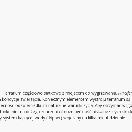
. Terrarium częściowo siatkowe z miejscem do wygrzewania.
Furcife
 kondycje zwierzęcia. Koniecznym elementem wystroju terrarium są 
becność odzwierciedla im naturalne warunki życia. Aby otrzymać wil
gatunku nie ma dużego znaczenia (może być dość niska bez złych skut
system kapiącej wody (dripper) włączany na kilka minut dziennie.