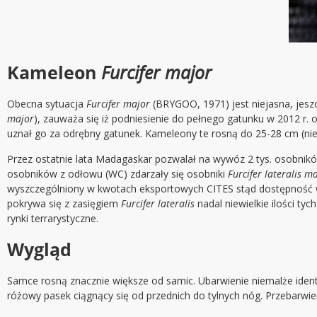
Kameleon
Furcifer major
Obecna sytuacja
Furcifer major
(BRYGOO, 1971) jest niejasna, jes
major
), zauważa się iż podniesienie do pełnego gatunku w 2012 r.
uznał go za odrębny gatunek. Kameleony te rosną do 25-28 cm (nie
Przez ostatnie lata Madagaskar pozwalał na wywóz 2 tys. osobnik
osobników z odłowu (WC) zdarzały się osobniki
Furcifer lateralis m
wyszczególniony w kwotach eksportowych CITES stąd dostępność w
pokrywa się z zasięgiem
Furcifer lateralis
nadal niewielkie ilości t
rynki terrarystyczne.
Wygląd
Samce rosną znacznie większe od samic. Ubarwienie niemalże identyc
różowy pasek ciągnący się od przednich do tylnych nóg. Przebarwie