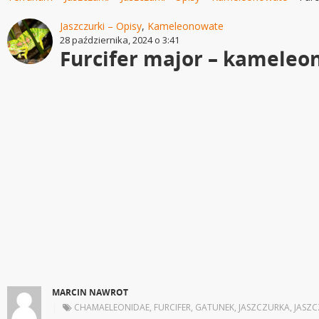
Jaszczurki – Opisy
,
Kameleonowate
28 października, 2024 o 3:41
Furcifer major – kameleo
MARCIN NAWROT
|
CHAMAELEONIDAE
,
FURCIFER
,
GATUNEK
,
JASZCZURKA
,
JASZC