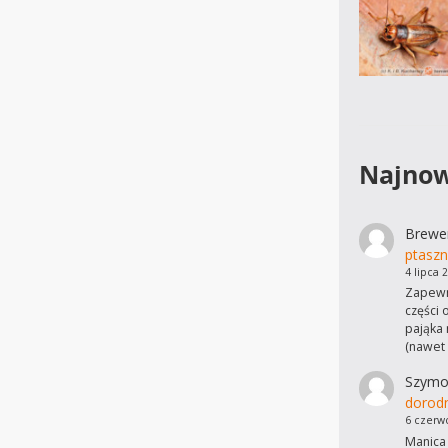
Najnow
Brewe
ptaszn
4 lipca 
Zapewn
części 
pająka 
(nawet
Szymo
dorod
6 czerw
Manica 