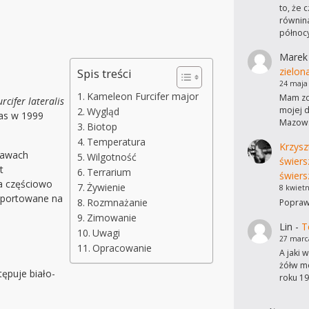
to, że 
równina
północ
Marek
zielon
Spis treści
24 maja
Kameleon Furcifer major
Mam zdj
urcifer lateralis
mojej d
Wygląd
cas w 1999
Mazows
Biotop
Temperatura
Krzysz
tawach
Wilgotność
świers
t
Terrarium
świers
a częściowo
Żywienie
8 kwietn
ksportowane na
Rozmnażanie
Poprawi
Zimowanie
Lin
-
T
Uwagi
27 marc
Opracowanie
A jaki 
żółw mo
tępuje biało-
roku 19