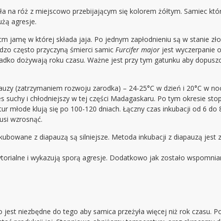
ała na róż z miejscowo przebijającym się kolorem żółtym. Samiec kt
żą agresje.
 cm jamę w której składa jaja. Po jednym zapłodnieniu są w stanie zł
ardzo często przyczyną śmierci samic
Furcifer major
jest wyczerpanie
zadko dożywają roku czasu. Ważne jest przy tym gatunku aby dopusz
auzy (zatrzymaniem rozwoju zarodka) – 24-25°C w dzień i 20°C w noc
es suchy i chłodniejszy w tej części Madagaskaru. Po tym okresie 
r młode klują się po 100-120 dniach. Łączny czas inkubacji od 6 do
usi wzrosnąć.
ubowane z diapauzą są silniejsze. Metoda inkubacji z diapauzą jest 
rytorialne i wykazują sporą agresje. Dodatkowo jak zostało wspomn
est niezbędne do tego aby samica przeżyła więcej niż rok czasu. P