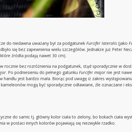
zcze do niedawna uważany był za podgatunek
Furcifer lateralis
(jako
F
 odbyło się bez zapewnienia wielu szczegółów. Jednakże już Peter Ne
które źródła podają nawet 30 cm).
ów rocznie bez rozróżnienia na podgatunek, stąd sporadycznie w dos
ajor
. Po podniesieniu do pełnego gatunku
Furcifer major
nie jest nawe
 handlu jest bardzo mała. Biorąc pod uwagę iż zakres występowani
ych kameleonów mogą być sporadycznie odławiane, źle oznaczane i e
zne do samic tj. główny kolor ciała to zielony, bo bokach ciała wys
nia w postaci innych kolorów pojawiają się niezwykle rzadko.