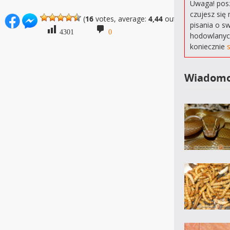
Uwaga! posz
czujesz się 
(
16
votes, average:
4,44
out of 5)
pisania o s
4301
0
hodowlanyc
koniecznie
Wiadomo