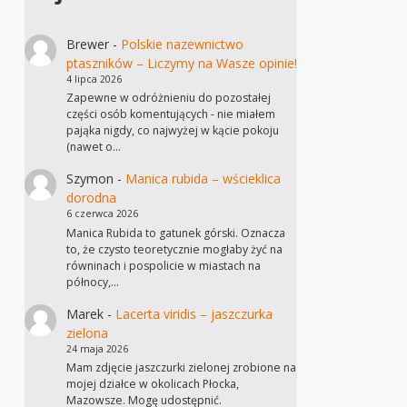
Brewer
-
Polskie nazewnictwo
ptaszników – Liczymy na Wasze opinie!
4 lipca 2026
Zapewne w odróżnieniu do pozostałej
części osób komentujących - nie miałem
pająka nigdy, co najwyżej w kącie pokoju
(nawet o…
Szymon
-
Manica rubida – wścieklica
dorodna
6 czerwca 2026
Manica Rubida to gatunek górski. Oznacza
to, że czysto teoretycznie mogłaby żyć na
równinach i pospolicie w miastach na
północy,…
Marek
-
Lacerta viridis – jaszczurka
zielona
24 maja 2026
Mam zdjęcie jaszczurki zielonej zrobione na
mojej działce w okolicach Płocka,
Mazowsze. Mogę udostępnić.