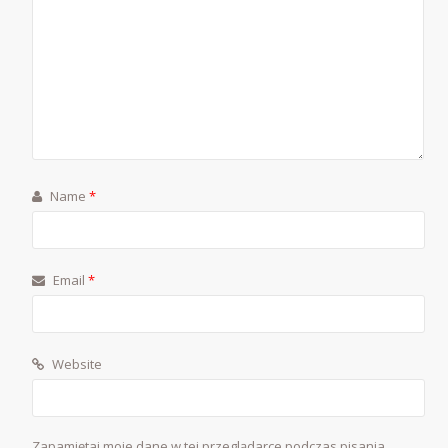
Name
*
Email
*
Website
Zapamiętaj moje dane w tej przeglądarce podczas pisania