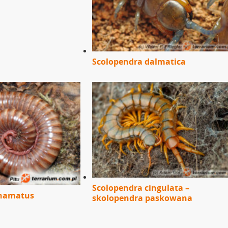
Scolopendra dalmatica
Scolopendra cingulata –
 hamatus
skolopendra paskowana