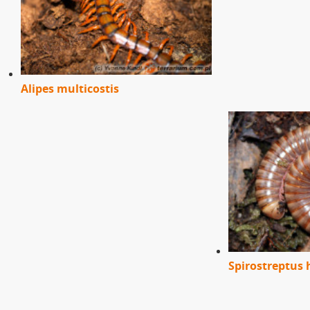
Alipes multicostis
Spirostreptus