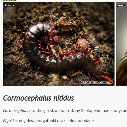
Cormocephalus nitidus
Cormocephalus
to drugi rodzaj podrodziny Scolopendrinae spotyka
Wyróżniamy dwa podgatunki oraz jedną odmianę: