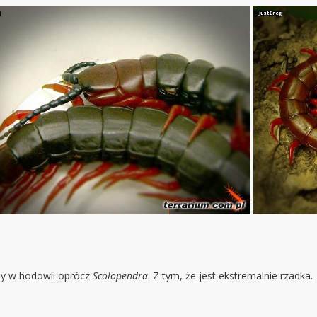
ny w hodowli oprócz
Scolopendra
. Z tym, że jest ekstremalnie rzadka.