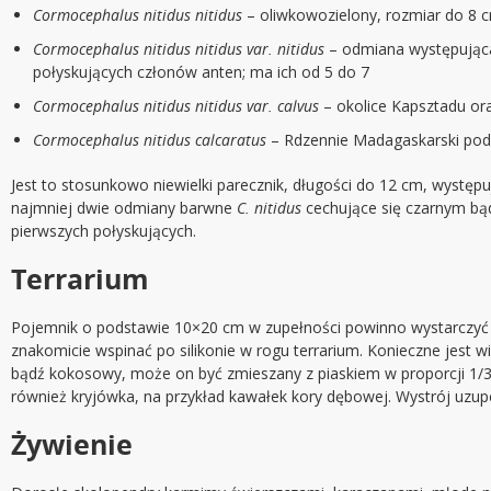
Cormocephalus nitidus nitidus
– oliwkowozielony, rozmiar do 8
Cormocephalus nitidus nitidus var. nitidus
– odmiana występująca 
połyskujących członów anten; ma ich od 5 do 7
Cormocephalus nitidus nitidus var. calvus
– okolice Kapsztadu or
Cormocephalus nitidus calcaratus
– Rdzennie Madagaskarski podg
Jest to stosunkowo niewielki parecznik, długości do 12 cm, wystę
najmniej dwie odmiany barwne
C. nitidus
cechujące się czarnym bą
pierwszych połyskujących.
Terrarium
Pojemnik o podstawie 10×20 cm w zupełności powinno wystarczyć do
znakomicie wspinać po silikonie w rogu terrarium. Konieczne jest
bądź kokosowy, może on być zmieszany z piaskiem w proporcji 1/3
również kryjówka, na przykład kawałek kory dębowej. Wystrój uzup
Żywienie