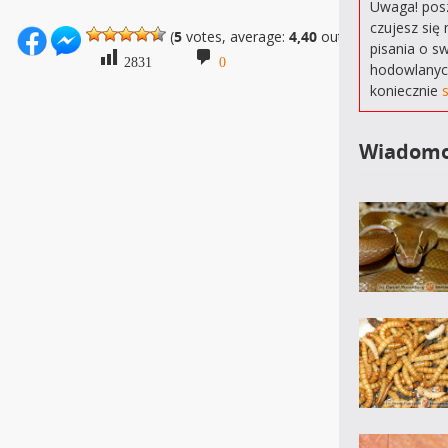
Uwaga! posz
czujesz się 
(
5
votes, average:
4,40
out of 5)
pisania o s
2831
0
hodowlanyc
koniecznie
Wiadomo