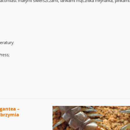
atomiast małymi świerszczami, larwami mącznika młynarka, pinkami
eratury:
Press;
gantea –
lbrzymia