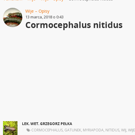
Wije – Opisy
13 marca, 2018 o 0:43
Cormocephalus nitidus
LEK. WET. GRZEGORZ PEŁKA
|
CORMOCEPHALUS
,
GATUNEK
,
MYRIAPODA
,
NITIDUS
,
WIJ
,
WIJE