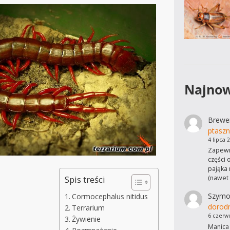
Najnow
Brewe
ptaszn
4 lipca 
Zapewn
części 
pająka 
(nawet
Spis treści
Szymo
Cormocephalus nitidus
dorod
Terrarium
6 czerw
Żywienie
Manica 