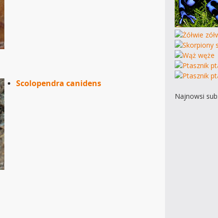
Scolopendra canidens
Najnowsi subs