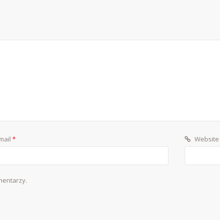
mail
*
Website
mentarzy.