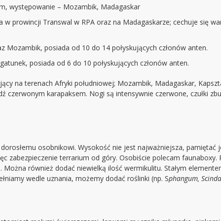
 cm, występowanie – Mozambik, Madagaskar
w prowincji Transwal w RPA oraz na Madagaskarze; cechuje się wari
az Mozambik, posiada od 10 do 14 połyskujących członów anten.
atunek, posiada od 6 do 10 połyskujących członów anten.
pujący na terenach Afryki południowej; Mozambik, Madagaskar, Kapsz
dź czerwonym karapaksem. Nogi są intensywnie czerwone, czułki zbu
rosłemu osobnikowi. Wysokość nie jest najważniejsza, pamiętać jed
 więc zabezpieczenie terrarium od góry. Osobiście polecam faunaboxy
. Można również dodać niewielką ilość wermikulitu. Stałym element
ełniamy wedle uznania, możemy dodać roślinki (np. S
phangum, Scind