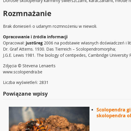
Dorosłe skolopendry karmimy świerszczami, karaczanami, młode n
Rozmnażanie
Brak doniesień o udanym rozmnożeniu w niewoli.
Opracowanie i źródła informacji
Opracował:
justGreg
2006 na podstawie własnych doświadczeń i lit
Dr. Graf Attems. 1930. Das Tierreich – Scolopendromorpha;
J.G.E. Lewis 1981. The biology of centipedes, Cambridge University 
Zdjęcia © Stevena Lenaerts
www.scolopendra.be
Liczba wyświetleń: 2831
Powiązane wpisy
Scolopendra gi
skolopendra o