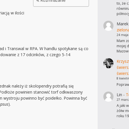
Rozmnażanie
to, że 
równina
acją w ilości
północ
Marek
zielon
24 maja
Mam zdj
mojej d
tad i Transwal w RPA. W handlu spotykane są co
Mazows
dowanie z 17 odcinków, z czego 5-14
Krzysz
świers
świers
8 kwietn
Poprawi
nak należy iż skolopendry potrafią się
. Podłoże powinien stanowić torf odkwaszony
Lin
-
T
em wystroju powinno być poidełko. Powinna być
27 marc
apsus
).
A jaki 
żółw mo
roku 19