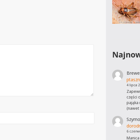
Najnow
Brewe
ptaszn
4 lipca 
Zapewn
części 
pająka 
(nawet
Szymo
dorod
6 czerw
Manica 