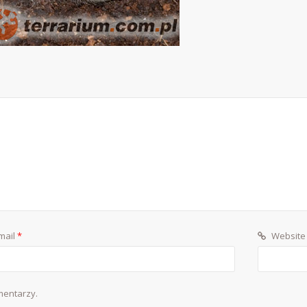
mail
*
Website
mentarzy.