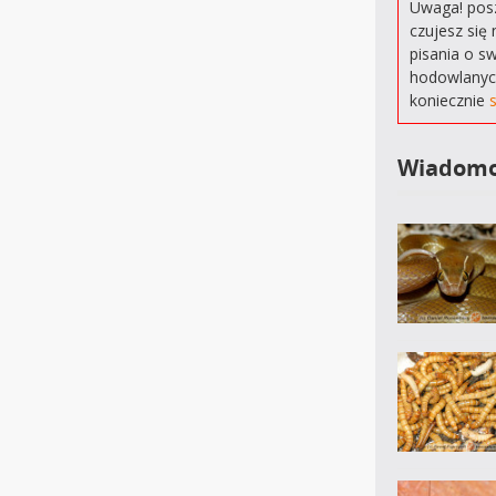
Uwaga! posz
czujesz się 
pisania o s
hodowlanyc
koniecznie
Wiadomo