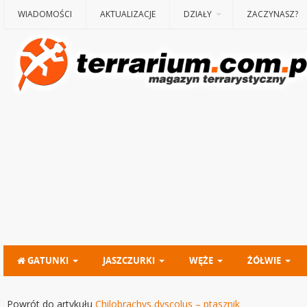
WIADOMOŚCI
AKTUALIZACJE
DZIAŁY
ZACZYNASZ?
GATUNKI
JASZCZURKI
WĘŻE
ŻÓŁWIE
Powrót do artykułu
Chilobrachys dyscolus – ptasznik