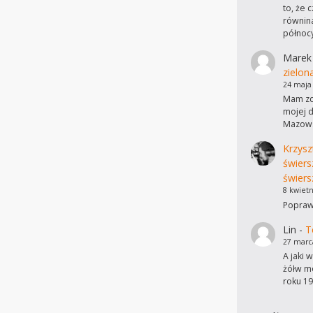
to, że 
równina
północ
Marek
zielon
24 maja
Mam zdj
mojej d
Mazows
Krzysz
świers
świers
8 kwietn
Poprawi
Lin
-
T
27 marc
A jaki 
żółw mo
roku 19