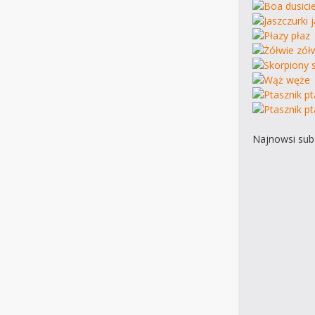
Najnowsi subs