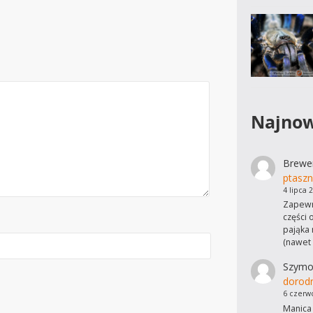
Najnow
Brewe
ptaszn
4 lipca 
Zapewn
części 
pająka 
(nawet
Szymo
dorod
6 czerw
Manica 