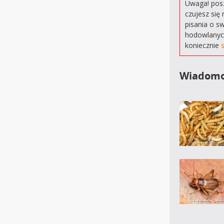
Uwaga! posz
czujesz się 
pisania o s
hodowlanyc
koniecznie
Wiadomo