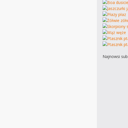
Najnowsi subs