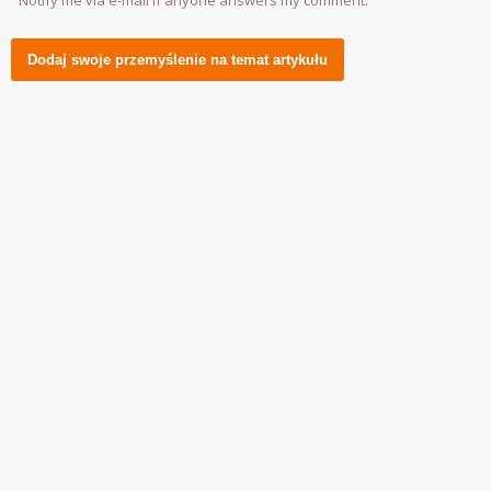
Notify me via e-mail if anyone answers my comment.
Alternative: