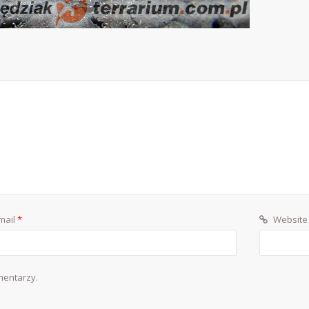
mail
*
Website
mentarzy.