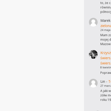
to, że 
równina
północ
Marek
zielon
24 maja
Mam zdj
mojej d
Mazows
Krzysz
świers
świers
8 kwietn
Poprawi
Lin
-
T
27 marc
A jaki 
żółw mo
roku 19