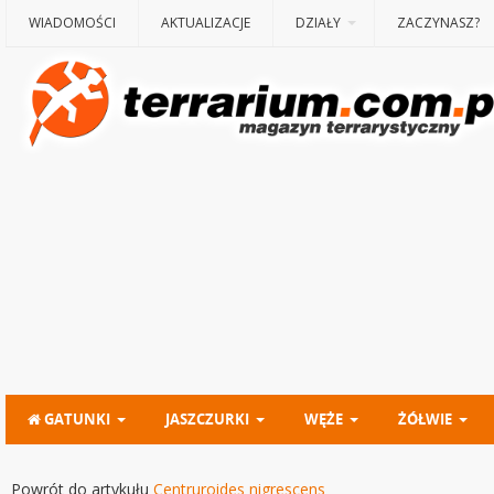
WIADOMOŚCI
AKTUALIZACJE
DZIAŁY
ZACZYNASZ?
GATUNKI
JASZCZURKI
WĘŻE
ŻÓŁWIE
Powrót do artykułu
Centruroides nigrescens