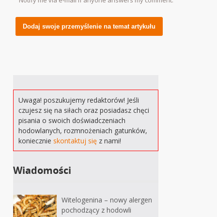
Notify me via e-mail if anyone answers my comment.
Alternative:
Uwaga! poszukujemy redaktorów! Jeśli
czujesz się na siłach oraz posiadasz chęci
pisania o swoich doświadczeniach
hodowlanych, rozmnożeniach gatunków,
koniecznie
skontaktuj się
z nami!
Wiadomości
Witelogenina – nowy alergen
pochodzący z hodowli