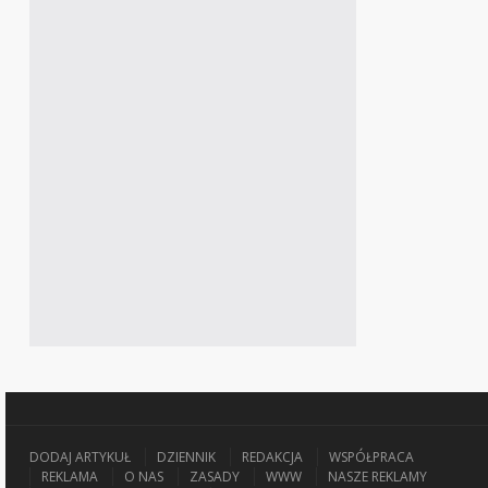
DODAJ ARTYKUŁ
DZIENNIK
REDAKCJA
WSPÓŁPRACA
REKLAMA
O NAS
ZASADY
WWW
NASZE REKLAMY