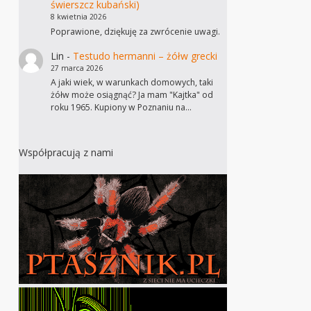
świerszcz kubański)
8 kwietnia 2026
Poprawione, dziękuję za zwrócenie uwagi.
Lin
-
Testudo hermanni – żółw grecki
27 marca 2026
A jaki wiek, w warunkach domowych, taki
żółw może osiągnąć? Ja mam "Kajtka" od
roku 1965. Kupiony w Poznaniu na…
Współpracują z nami