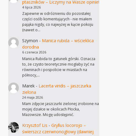
ptaszników – Liczymy na Wasze opinie!
4 lipca 2026
Zapewne w odróżnieniu do pozostałej
części osób komentujących - nie miałem
pająka nigdy, co najwyżej w kącie pokoju
(nawet o…
Szymon
-
Manica rubida – wścieklica
dorodna
6 czerwca 2026
Manica Rubida to gatunek górski. Oznacza
to, że czysto teoretycznie mogłaby żyć na
równinach i pospolicie w miastach na
północy,…
Marek
-
Lacerta viridis – jaszczurka
zielona
24 maja 2026
Mam zdjęcie jaszczurki zielonej zrobione na
mojej działce w okolicach Płocka,
Mazowsze. Mogę udostępnić.
Krzysztof Lis
-
Gryllus locorojo –
świerszcz czerwnonogłowy (dawniej