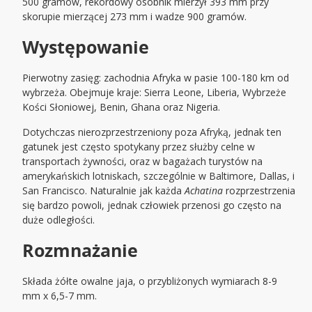
500 gramów, rekordowy osobnik mierzył 393 mm przy
skorupie mierzącej 273 mm i wadze 900 gramów.
Występowanie
Pierwotny zasięg: zachodnia Afryka w pasie 100-180 km od
wybrzeża. Obejmuje kraje: Sierra Leone, Liberia, Wybrzeże
Kości Słoniowej, Benin, Ghana oraz Nigeria.
Dotychczas nierozprzestrzeniony poza Afryką, jednak ten
gatunek jest często spotykany przez służby celne w
transportach żywności, oraz w bagażach turystów na
amerykańskich lotniskach, szczególnie w Baltimore, Dallas, i
San Francisco. Naturalnie jak każda
Achatina
rozprzestrzenia
się bardzo powoli, jednak człowiek przenosi go często na
duże odległości.
Rozmnażanie
Składa żółte owalne jaja, o przybliżonych wymiarach 8-9
mm x 6,5-7 mm.