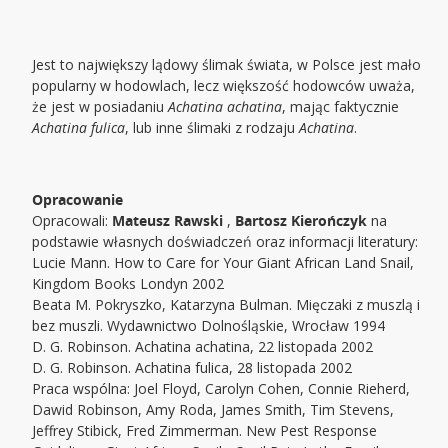
Jest to największy lądowy ślimak świata, w Polsce jest mało
popularny w hodowlach, lecz większość hodowców uważa,
że jest w posiadaniu
Achatina achatina
, mając faktycznie
Achatina fulica
, lub inne ślimaki z rodzaju
Achatina
.
Opracowanie
Opracowali:
Mateusz Rawski
,
Bartosz Kierończyk
na
podstawie własnych doświadczeń oraz informacji literatury:
Lucie Mann. How to Care for Your Giant African Land Snail,
Kingdom Books Londyn 2002
Beata M. Pokryszko, Katarzyna Bulman. Mięczaki z muszlą i
bez muszli. Wydawnictwo Dolnośląskie, Wrocław 1994
D. G. Robinson. Achatina achatina, 22 listopada 2002
D. G. Robinson. Achatina fulica, 28 listopada 2002
Praca wspólna: Joel Floyd, Carolyn Cohen, Connie Rieherd,
Dawid Robinson, Amy Roda, James Smith, Tim Stevens,
Jeffrey Stibick, Fred Zimmerman. New Pest Response