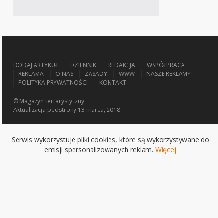
DODAJ ARTYKUŁ
DZIENNIK
REDAKCJA
WSPÓŁPRACA
REKLAMA
O NAS
ZASADY
WWW
NASZE REKLAMY
POLITYKA PRYWATNOŚCI
KONTAKT
© Magazyn terrarystyczny
Aktualizacja
podstrony 13 marca, 2018
Serwis wykorzystuje pliki cookies, które są wykorzystywane do
emisji spersonalizowanych reklam.
Więcej