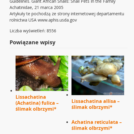
Guidelines. Giant African Snails: Snail Pets In the Family
Achatinidae, 21 marca 2005
Artykuły te pochodzą ze strony internetowej departamentu
rolnictwa USA www.aphis.usda.gov
Liczba wyświetleń: 8556
Powiązane wpisy
Lissachatina
Lissachatina allisa –
(Achatina) fulica –
ślimak olbrzymi*
ślimak olbrzymi*
Achatina reticulata –
ślimak olbrzymi*