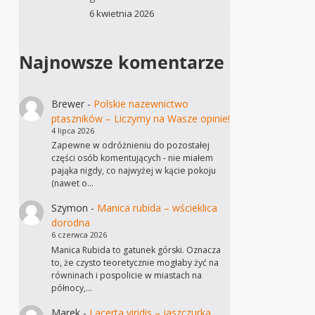
6 kwietnia 2026
Najnowsze komentarze
Brewer
-
Polskie nazewnictwo
ptaszników – Liczymy na Wasze opinie!
4 lipca 2026
Zapewne w odróżnieniu do pozostałej
części osób komentujących - nie miałem
pająka nigdy, co najwyżej w kącie pokoju
(nawet o…
Szymon
-
Manica rubida – wścieklica
dorodna
6 czerwca 2026
Manica Rubida to gatunek górski. Oznacza
to, że czysto teoretycznie mogłaby żyć na
równinach i pospolicie w miastach na
północy,…
Marek
-
Lacerta viridis – jaszczurka