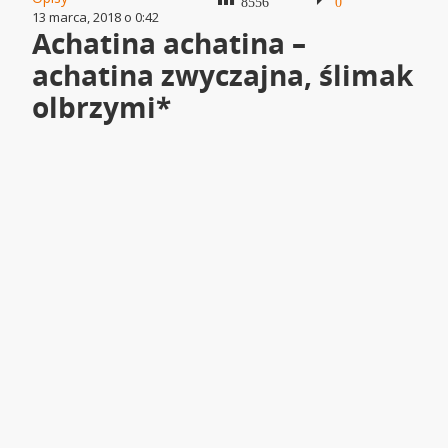
8556
0
13 marca, 2018 o 0:42
Achatina achatina –
achatina zwyczajna, ślimak
olbrzymi*