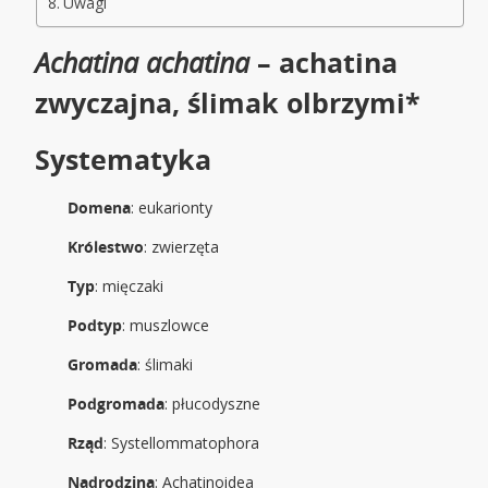
Uwagi
Achatina achatina
– achatina
zwyczajna, ślimak olbrzymi*
Systematyka
Domena
: eukarionty
Królestwo
: zwierzęta
Typ
: mięczaki
Podtyp
: muszlowce
Gromada
: ślimaki
Podgromada
: płucodyszne
Rząd
: Systellommatophora
Nadrodzina
: Achatinoidea