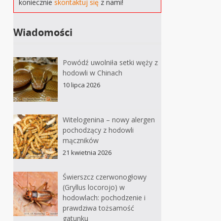
koniecznie
skontaktuj się
z nami!
Wiadomości
Powódź uwolniła setki węży z
hodowli w Chinach
10 lipca 2026
Witelogenina – nowy alergen
pochodzący z hodowli
mączników
21 kwietnia 2026
Świerszcz czerwonogłowy
(Gryllus locorojo) w
hodowlach: pochodzenie i
prawdziwa tożsamość
gatunku