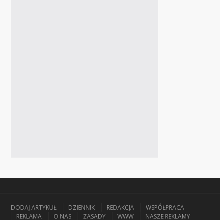
DODAJ ARTYKUŁ
DZIENNIK
REDAKCJA
WSPÓŁPRACA
REKLAMA
O NAS
ZASADY
WWW
NASZE REKLAMY