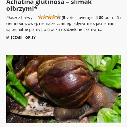
Achatina glutinosa – ślimak
olbrzymi*
Płaszcz barwy
(
5
votes, average:
4,80
out of 5)
ciemnobrązowej, niemalże czarnej, jedynymi rozjaśnieniami
są brunatne plamy po środku rozdzielone czarnym…
MIĘCZAKI - OPISY
|