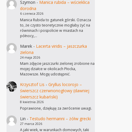
Szymon
-
Manica rubida – wścieklica
dorodna
6 czerwca 2026
Manica Rubida to gatunek górski. Oznacza
to, że czysto teoretycznie mogłaby żyć na
równinach i pospolicie w miastach na
północy,…
Marek
-
Lacerta viridis – jaszczurka
zielona
24 maja 2026
Mam zdjęcie jaszczurki zielonej zrobione na
mojej działce w okolicach Płocka,
Mazowsze. Mogę udostępnić.
Krzysztof Lis
-
Gryllus locorojo –
świerszcz czerwnonogłowy (dawniej
świerszcz kubański)
8 kwietnia 2026
Poprawione, dziękuję za zwrócenie uwagi.
Lin
-
Testudo hermanni – żółw grecki
27 marca 2026
A jaki wiek, w warunkach domowych, taki