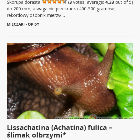
Skorupa dorasta
(
3
votes, average:
4,33
out of 5)
do 200 mm, a waga nie przekracza 400-500 gramów,
rekordowy osobnik mierzył…
MIĘCZAKI - OPISY
|
Lissachatina (Achatina) fulica –
ślimak olbrzymi*