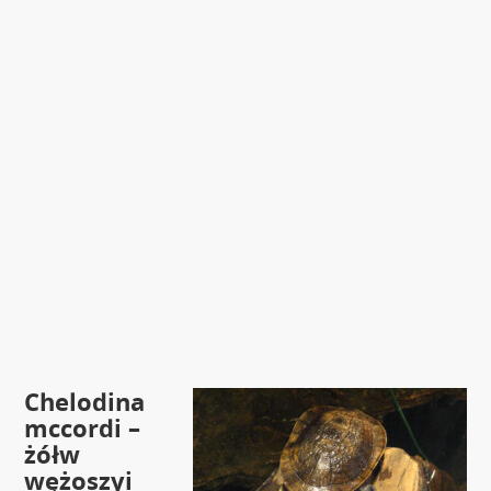
Chelodina
mccordi –
żółw
wężoszyi