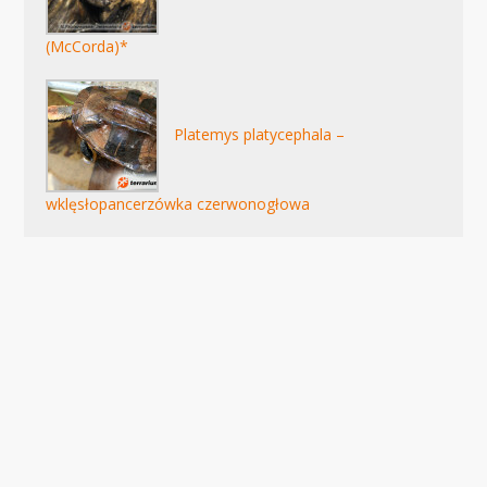
(McCorda)*
Platemys platycephala –
wklęsłopancerzówka czerwonogłowa