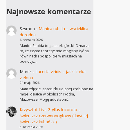
Najnowsze komentarze
Szymon
-
Manica rubida – wścieklica
dorodna
6 czerwca 2026
Manica Rubida to gatunek górski. Oznacza
to, że czysto teoretycznie mogłaby żyć na
równinach i pospolicie w miastach na
północy,…
Marek
-
Lacerta viridis – jaszczurka
zielona
24 maja 2026
Mam zdjęcie jaszczurki zielonej zrobione na
mojej działce w okolicach Płocka,
Mazowsze. Mogę udostępnić.
Krzysztof Lis
-
Gryllus locorojo –
świerszcz czerwnonogłowy (dawniej
świerszcz kubański)
8 kwietnia 2026