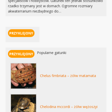
specjalistów i hobbystów. Gatunek ten jednak stosunkowo
rzadko trzymany jest w domach. Ogromne rozmiary
akwaterrarium niezbędnego do…
Popularne gatunki
Chelus fimbriata – żółw matamata
Chelodina mccordi – żółw wężoszyi