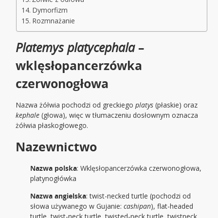
Dymorfizm
Rozmnażanie
Platemys platycephala
–
wklęsłopancerzówka
czerwonogłowa
Nazwa żółwia pochodzi od greckiego
platys
(płaskie) oraz
kephale
(głowa), więc w tłumaczeniu dosłownym oznacza
żółwia płaskogłowego.
Nazewnictwo
Nazwa polska
: Wklęsłopancerzówka czerwonogłowa,
platynogłówka
Nazwa angielska
: twist-necked turtle (pochodzi od
słowa używanego w Gujanie:
cashipan
), flat-headed
turtle, twist-neck turtle, twisted-neck turtle, twistneck