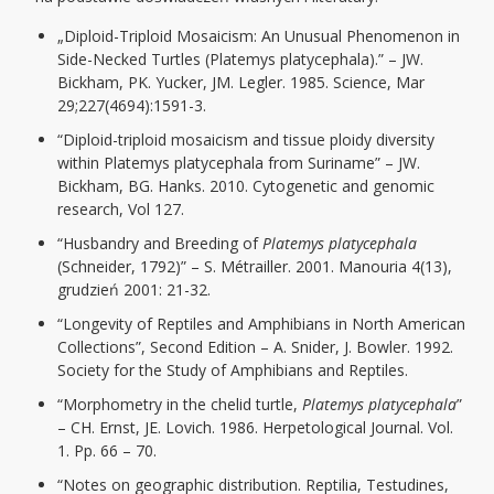
„Diploid-Triploid Mosaicism: An Unusual Phenomenon in
Side-Necked Turtles (Platemys platycephala).” – JW.
Bickham, PK. Yucker, JM. Legler. 1985. Science, Mar
29;227(4694):1591-3.
“Diploid-triploid mosaicism and tissue ploidy diversity
within Platemys platycephala from Suriname” – JW.
Bickham, BG. Hanks. 2010. Cytogenetic and genomic
research, Vol 127.
“Husbandry and Breeding of
Platemys platycephala
(Schneider, 1792)” – S. Métrailler. 2001. Manouria 4(13),
grudzień 2001: 21-32.
“Longevity of Reptiles and Amphibians in North American
Collections”, Second Edition – A. Snider, J. Bowler. 1992.
Society for the Study of Amphibians and Reptiles.
“Morphometry in the chelid turtle,
Platemys platycephala
”
– CH. Ernst, JE. Lovich. 1986. Herpetological Journal. Vol.
1. Pp. 66 – 70.
“Notes on geographic distribution. Reptilia, Testudines,