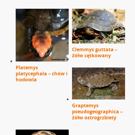
Clemmys guttata –
żółw cętkowany
Platemys
platycephala – chów i
hodowla
Graptemys
pseudogeographica –
żółw ostrogrzbiety