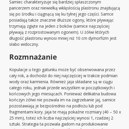
Samiec charakteryzuje się bardziej spłaszczonym
pancerzem oraz niewielką wklęsłością plastronu znajdującą
się po środku i ciągnącą się ku tylnej jego części. Samce
posiadają także znacznie dłuższe ogony, które pływając
trzymają zgięte na jeden z boków (samice najczęściej
pływają z rozprostowanym ogonem). U żółwi których
długość plastronu wynosi mniej niż 10 cm dymorfizm jest
słabo widoczny.
Rozmnażanie
Kopulacje u tego gatunku może być obserwowana przez
cały rok, a dochodzi do niej najczęściej w trakcie podmian
wody oraz karmienia. Również jaja składane są w ciągu
całego roku, jednak przede wszystkim w początkowych i
końcowych jego miesiącach. Ponieważ delikatna budowa
kończyn żółwi nie pozwala im na zagrzebanie jaj, samice
pozostawiają je bezpośrednio na podłożu lub pod
fragmentami kory. Jaja te mają pokaźne rozmiary (40 – 50 x
25 mm), toteż ich liczba najczęściej wynosi 1, rzadziej 2
sztuki. Strategia ta pozwala gadom na produkowanie