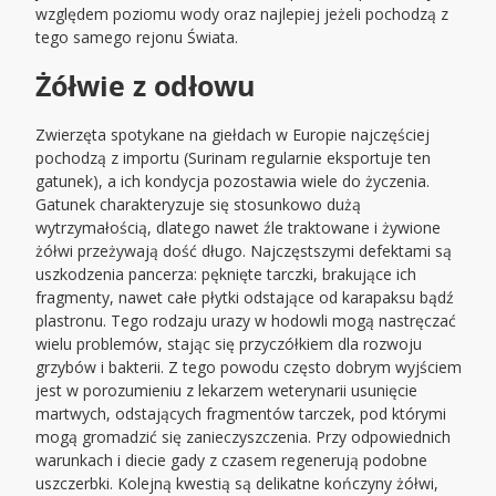
względem poziomu wody oraz najlepiej jeżeli pochodzą z
tego samego rejonu Świata.
Żółwie z odłowu
Zwierzęta spotykane na giełdach w Europie najczęściej
pochodzą z importu (Surinam regularnie eksportuje ten
gatunek), a ich kondycja pozostawia wiele do życzenia.
Gatunek charakteryzuje się stosunkowo dużą
wytrzymałością, dlatego nawet źle traktowane i żywione
żółwi przeżywają dość długo. Najczęstszymi defektami są
uszkodzenia pancerza: pęknięte tarczki, brakujące ich
fragmenty, nawet całe płytki odstające od karapaksu bądź
plastronu. Tego rodzaju urazy w hodowli mogą nastręczać
wielu problemów, stając się przyczółkiem dla rozwoju
grzybów i bakterii. Z tego powodu często dobrym wyjściem
jest w porozumieniu z lekarzem weterynarii usunięcie
martwych, odstających fragmentów tarczek, pod którymi
mogą gromadzić się zanieczyszczenia. Przy odpowiednich
warunkach i diecie gady z czasem regenerują podobne
uszczerbki. Kolejną kwestią są delikatne kończyny żółwi,