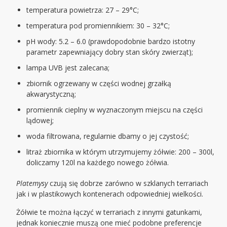
temperatura powietrza: 27 – 29°C;
temperatura pod promiennikiem: 30 – 32°C;
pH wody: 5.2 – 6.0 (prawdopodobnie bardzo istotny
parametr zapewniający dobry stan skóry zwierząt);
lampa UVB jest zalecana;
zbiornik ogrzewany w części wodnej grzałką
akwarystyczną;
promiennik cieplny w wyznaczonym miejscu na części
lądowej;
woda filtrowana, regularnie dbamy o jej czystość;
litraż zbiornika w którym utrzymujemy żółwie: 200 – 300l,
doliczamy 120l na każdego nowego żółwia.
Platemysy
czują się dobrze zarówno w szklanych terrariach
jak i w plastikowych kontenerach odpowiedniej wielkości.
Żółwie te można łączyć w terrariach z innymi gatunkami,
jednak koniecznie muszą one mieć podobne preferencje