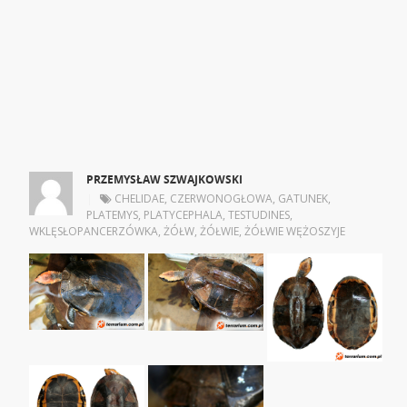
PRZEMYSŁAW SZWAJKOWSKI
|
CHELIDAE
,
CZERWONOGŁOWA
,
GATUNEK
,
PLATEMYS
,
PLATYCEPHALA
,
TESTUDINES
,
WKLĘSŁOPANCERZÓWKA
,
ŻÓŁW
,
ŻÓŁWIE
,
ŻÓŁWIE WĘŻOSZYJE