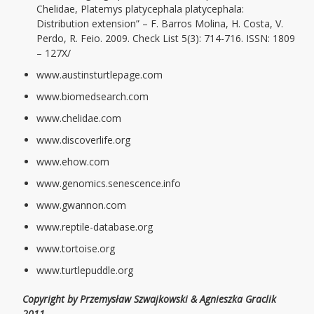
Chelidae, Platemys platycephala platycephala:
Distribution extension” – F. Barros Molina, H. Costa, V.
Perdo, R. Feio. 2009. Check List 5(3): 714-716. ISSN: 1809
– 127X/
www.austinsturtlepage.com
www.biomedsearch.com
www.chelidae.com
www.discoverlife.org
www.ehow.com
www.genomics.senescence.info
www.gwannon.com
www.reptile-database.org
www.tortoise.org
www.turtlepuddle.org
Copyright by Przemysław Szwajkowski & Agnieszka Graclik
2011