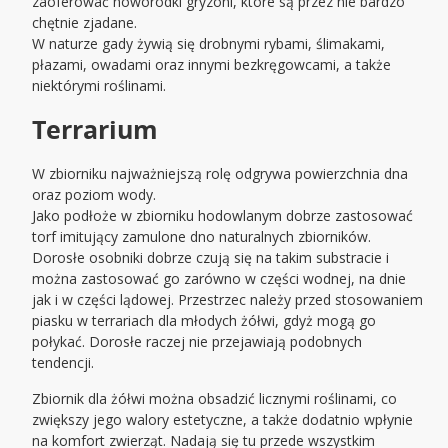
zaoferować noworodki gryzoni, które są przez nie bardzo
chętnie zjadane.
W naturze gady żywią się drobnymi rybami, ślimakami,
płazami, owadami oraz innymi bezkręgowcami, a także
niektórymi roślinami.
Terrarium
W zbiorniku najważniejszą rolę odgrywa powierzchnia dna
oraz poziom wody.
Jako podłoże w zbiorniku hodowlanym dobrze zastosować
torf imitujący zamulone dno naturalnych zbiorników.
Dorosłe osobniki dobrze czują się na takim substracie i
można zastosować go zarówno w części wodnej, na dnie
jak i w części lądowej. Przestrzec należy przed stosowaniem
piasku w terrariach dla młodych żółwi, gdyż mogą go
połykać. Dorosłe raczej nie przejawiają podobnych
tendencji.
Zbiornik dla żółwi można obsadzić licznymi roślinami, co
zwiększy jego walory estetyczne, a także dodatnio wpłynie
na komfort zwierząt. Nadają się tu przede wszystkim