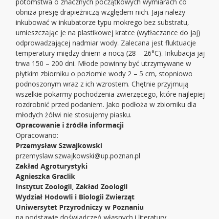
potomstwa o znacznych początkowych wymiarach co
obniża presję drapieżniczą względem nich. Jaja należy
inkubować w inkubatorze typu mokrego bez substratu,
umieszczając je na plastikowej kratce (wytłaczance do jaj)
odprowadzającej nadmiar wody. Zalecana jest fluktuacje
temperatury między dniem a nocą (28 – 26°C). Inkubacja jaj
trwa 150 – 200 dni. Młode powinny być utrzymywane w
płytkim zbiorniku o poziomie wody 2 – 5 cm, stopniowo
podnoszonym wraz z ich wzrostem. Chętnie przyjmują
wszelkie pokarmy pochodzenia zwierzęcego, które najlepiej
rozdrobnić przed podaniem. Jako podłoża w zbiorniku dla
młodych żółwi nie stosujemy piasku.
Opracowanie i źródła informacji
Opracowano:
Przemysław Szwajkowski
przemyslaw.szwajkowski@up.poznan.pl
Zakład Agroturystyki
Agnieszka Graclik
Instytut Zoologii, Zakład Zoologii
Wydział Hodowli i Biologii Zwierząt
Uniwersytet Przyrodniczy w Poznaniu
na podstawie doświadczeń własnych i literatury: