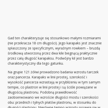
Gad ten charakteryzuje się stosunkowo małymi rozmiarami
(nie przekracza 18 cm długości). Jego karapaks jest znacznie
spłaszczony ze specyficznym, wyraźnym rowkiem – bruzdą
środkową utworzoną przez dwa kile biegnącą praktycznie
przez całą długość karapaksu. Podwójny kil jest bardzo
charakterystyczny dla tego gatunku.
Na grupie 121 żółwi prowadzono badania wzrostu tarczek
oraz pancerza. Karapaks w linii prostej, szerokość i
wysokość pancerza wzrastają w przybliżeniu w tym samym
tempie, co plastron w linii prostej i są ściśle powiązane w
długością plastronu. Podobną prawidłowość
zaobserwowano we wzroście długości mostu i szerokości
obu: przednich i tylnych płatów plastronu, w stosunku do
długości plastronu. Nierówne tempo wzrostu pojawia się w