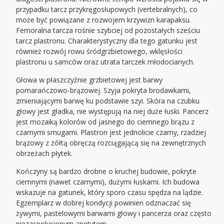
przypadku tarcz przykręgosłupowych (vertebralnych), co
może być powiązane z rozwojem krzywizn karapaksu.
Femoralna tarcza rośnie szybciej od pozostałych sześciu
tarcz plastronu. Charakterystyczny dla tego gatunku jest
również rozwój rowu śródgrzbietowego, wklęsłości
plastronu u samców oraz utrata tarczek młodocianych.
Głowa w płaszczyźnie grzbietowej jest barwy
pomarańczowo-brązowej. Szyja pokryta brodawkami,
zmieniającymi barwę ku podstawie szyi. Skóra na czubku
głowy jest gładka, nie występują na niej duże łuski. Pancerz
jest mozaiką kolorów od jasnego do ciemnego brązu z
czarnymi smugami. Plastron jest jednolicie czarny, rzadziej
brązowy z żółtą obręczą rozciągającą się na zewnętrznych
obrzeżach płytek.
Kończyny są bardzo drobne o kruchej budowie, pokryte
ciemnymi (nawet czarnymi), dużymi łuskami. Ich budowa
wskazuje na gatunek, który sporo czasu spędza na lądzie.
Egzemplarz w dobrej kondycji powinien odznaczać się
żywymi, pastelowymi barwami głowy i pancerza oraz często
niezaspokojonym apetytem.