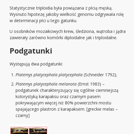
Statystycznie triploidia była powiązana z płcią męską.
Wysnuto hipotezę jakoby wielkość genomu odgrywała rolę
w determinacji płci u tego gatunku.
U osobników mozaikowych krew, śledziona, wątroba i jądra
zawierały zarówno komórki diploidalne jak i triploidalne.
Podgatunki
Występują dwa podgatunki:
Platemys platycephala platycephala
(Schneider 1792);
Platemys platycephala melanota
(Ernst 1983) –
podgatunek charakteryzujący się ogólnie ciemniejszą
kolorystyką karapaksu oraz czarnym pasem
pokrywającym więcej niż 80% powierzchni mostu
spajającego plastron z karapaksem. [greckie melas –
czarny]