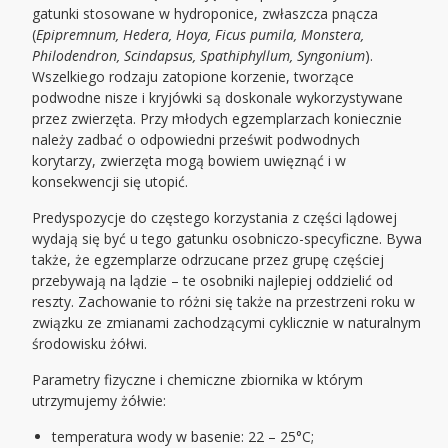
gatunki stosowane w hydroponice, zwłaszcza pnącza
(
Epipremnum, Hedera, Hoya, Ficus pumila, Monstera,
Philodendron, Scindapsus, Spathiphyllum, Syngonium
).
Wszelkiego rodzaju zatopione korzenie, tworzące
podwodne nisze i kryjówki są doskonale wykorzystywane
przez zwierzęta. Przy młodych egzemplarzach koniecznie
należy zadbać o odpowiedni prześwit podwodnych
korytarzy, zwierzęta mogą bowiem uwięznąć i w
konsekwencji się utopić.
Predyspozycje do częstego korzystania z części lądowej
wydają się być u tego gatunku osobniczo-specyficzne. Bywa
także, że egzemplarze odrzucane przez grupę częściej
przebywają na lądzie – te osobniki najlepiej oddzielić od
reszty. Zachowanie to różni się także na przestrzeni roku w
związku ze zmianami zachodzącymi cyklicznie w naturalnym
środowisku żółwi.
Parametry fizyczne i chemiczne zbiornika w którym
utrzymujemy żółwie:
temperatura wody w basenie: 22 – 25°C;