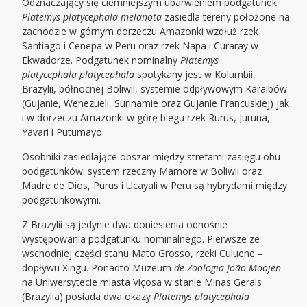
Odznaczający się ciemniejszym ubarwieniem podgatunek
Platemys platycephala melanota
zasiedla tereny położone na
zachodzie w górnym dorzeczu Amazonki wzdłuż rzek
Santiago i Cenepa w Peru oraz rzek Napa i Curaray w
Ekwadorze. Podgatunek nominalny
Platemys
platycephala platycephala
spotykany jest w Kolumbii,
Brazylii, północnej Boliwii, systemie odpływowym Karaibów
(Gujanie, Wenezueli, Surinamie oraz Gujanie Francuskiej) jak
i w dorzeczu Amazonki w górę biegu rzek Rurus, Juruna,
Yavari i Putumayo.
Osobniki zasiedlające obszar między strefami zasięgu obu
podgatunków: system rzeczny Mamore w Boliwii oraz
Madre de Dios, Purus i Ucayali w Peru są hybrydami między
podgatunkowymi.
Z Brazylii są jedynie dwa doniesienia odnośnie
występowania podgatunku nominalnego. Pierwsze ze
wschodniej części stanu Mato Grosso, rzeki Culuene –
dopływu Xingu. Ponadto Muzeum
de Zoologia João Moojen
na Uniwersytecie miasta Viçosa w stanie Minas Gerais
(Brazylia) posiada dwa okazy
Platemys platycephala