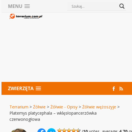
MENU
ZWIERZĘTA
Terrarium
>
Żółwie
>
Żółwie - Opisy
>
Żółwie wężoszyje
>
Platemys platycephala – wklęsłopancerzówka
czerwonogłowa
(
10
votes, average:
4,70
ou