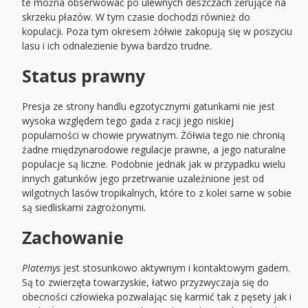
te można obserwować po ulewnych deszczach żerujące na
skrzeku płazów. W tym czasie dochodzi również do
kopulacji. Poza tym okresem żółwie zakopują się w poszyciu
lasu i ich odnalezienie bywa bardzo trudne.
Status prawny
Presja ze strony handlu egzotycznymi gatunkami nie jest
wysoka względem tego gada z racji jego niskiej
popularności w chowie prywatnym. Żółwia tego nie chronią
żadne międzynarodowe regulacje prawne, a jego naturalne
populacje są liczne. Podobnie jednak jak w przypadku wielu
innych gatunków jego przetrwanie uzależnione jest od
wilgotnych lasów tropikalnych, które to z kolei same w sobie
są siedliskami zagrożonymi.
Zachowanie
Platemys
jest stosunkowo aktywnym i kontaktowym gadem.
Są to zwierzęta towarzyskie, łatwo przyzwyczaja się do
obecności człowieka pozwalając się karmić tak z pęsety jak i