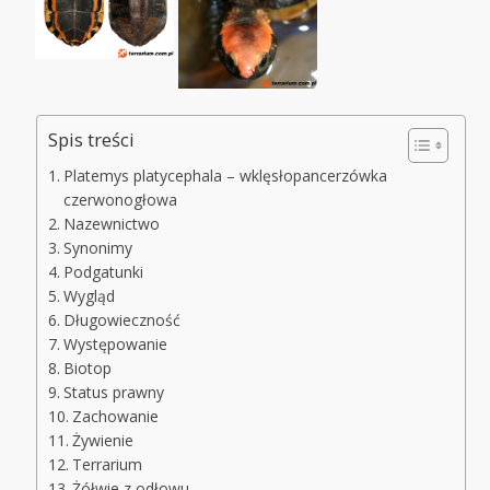
Spis treści
Platemys platycephala – wklęsłopancerzówka
czerwonogłowa
Nazewnictwo
Synonimy
Podgatunki
Wygląd
Długowieczność
Występowanie
Biotop
Status prawny
Zachowanie
Żywienie
Terrarium
Żółwie z odłowu