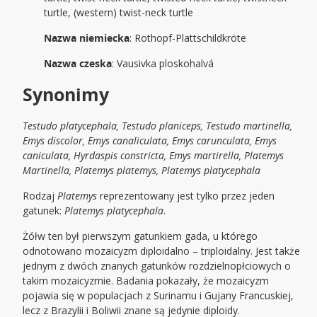
turtle, (western) twist-neck turtle
Nazwa niemiecka
: Rothopf-Plattschildkröte
Nazwa czeska
: Vausivka ploskohalvá
Synonimy
Testudo platycephala, Testudo planiceps, Testudo martinella,
Emys discolor, Emys canaliculata, Emys carunculata, Emys
caniculata, Hyrdaspis constricta, Emys martirella, Platemys
Martinella, Platemys platemys, Platemys platycephala
Rodzaj
Platemys
reprezentowany jest tylko przez jeden
gatunek:
Platemys platycephala
.
Żółw ten był pierwszym gatunkiem gada, u którego
odnotowano mozaicyzm diploidalno – triploidalny. Jest także
jednym z dwóch znanych gatunków rozdzielnopłciowych o
takim mozaicyzmie. Badania pokazały, że mozaicyzm
pojawia się w populacjach z Surinamu i Gujany Francuskiej,
lecz z Brazylii i Boliwii znane są jedynie diploidy.