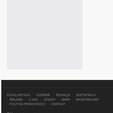
DODAJ ARTYKUŁ
DZIENNIK
REDAKCJA
WSPÓŁPRACA
REKLAMA
O NAS
ZASADY
WWW
NASZE REKLAMY
POLITYKA PRYWATNOŚCI
KONTAKT