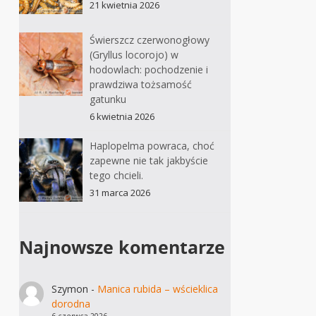
21 kwietnia 2026
Świerszcz czerwonogłowy
(Gryllus locorojo) w
hodowlach: pochodzenie i
prawdziwa tożsamość
gatunku
6 kwietnia 2026
Haplopelma powraca, choć
zapewne nie tak jakbyście
tego chcieli.
31 marca 2026
Najnowsze komentarze
Szymon
-
Manica rubida – wścieklica
dorodna
6 czerwca 2026