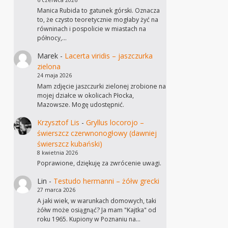
Manica Rubida to gatunek górski. Oznacza
to, że czysto teoretycznie mogłaby żyć na
równinach i pospolicie w miastach na
północy,…
Marek
-
Lacerta viridis – jaszczurka
zielona
24 maja 2026
Mam zdjęcie jaszczurki zielonej zrobione na
mojej działce w okolicach Płocka,
Mazowsze. Mogę udostępnić.
Krzysztof Lis
-
Gryllus locorojo –
świerszcz czerwnonogłowy (dawniej
świerszcz kubański)
8 kwietnia 2026
Poprawione, dziękuję za zwrócenie uwagi.
Lin
-
Testudo hermanni – żółw grecki
27 marca 2026
A jaki wiek, w warunkach domowych, taki
żółw może osiągnąć? Ja mam "Kajtka" od
roku 1965. Kupiony w Poznaniu na…