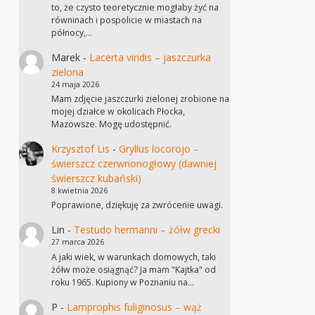
to, że czysto teoretycznie mogłaby żyć na
równinach i pospolicie w miastach na
północy,…
Marek
-
Lacerta viridis – jaszczurka
zielona
24 maja 2026
Mam zdjęcie jaszczurki zielonej zrobione na
mojej działce w okolicach Płocka,
Mazowsze. Mogę udostępnić.
Krzysztof Lis
-
Gryllus locorojo –
świerszcz czerwnonogłowy (dawniej
świerszcz kubański)
8 kwietnia 2026
Poprawione, dziękuję za zwrócenie uwagi.
Lin
-
Testudo hermanni – żółw grecki
27 marca 2026
A jaki wiek, w warunkach domowych, taki
żółw może osiągnąć? Ja mam "Kajtka" od
roku 1965. Kupiony w Poznaniu na…
P
-
Lamprophis fuliginosus – wąż