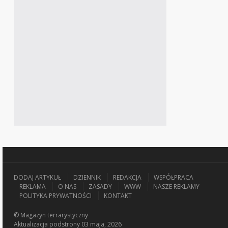
DODAJ ARTYKUŁ
DZIENNIK
REDAKCJA
WSPÓŁPRACA
REKLAMA
O NAS
ZASADY
WWW
NASZE REKLAMY
POLITYKA PRYWATNOŚCI
KONTAKT
© Magazyn terrarystyczny
Aktualizacja
podstrony 03 maja, 2026