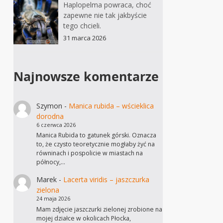
Haplopelma powraca, choć
zapewne nie tak jakbyście
tego chcieli.
31 marca 2026
Najnowsze komentarze
Szymon
-
Manica rubida – wścieklica
dorodna
6 czerwca 2026
Manica Rubida to gatunek górski. Oznacza
to, że czysto teoretycznie mogłaby żyć na
równinach i pospolicie w miastach na
północy,…
Marek
-
Lacerta viridis – jaszczurka
zielona
24 maja 2026
Mam zdjęcie jaszczurki zielonej zrobione na
mojej działce w okolicach Płocka,