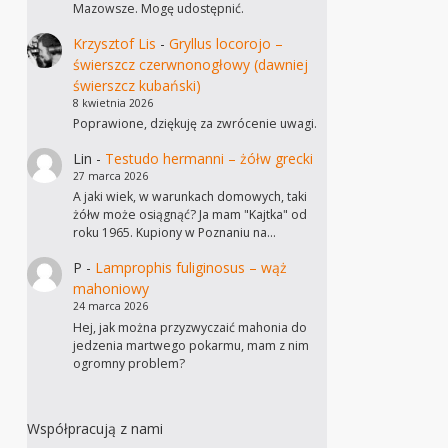
Mazowsze. Mogę udostępnić.
Krzysztof Lis
-
Gryllus locorojo –
świerszcz czerwnonogłowy (dawniej
świerszcz kubański)
8 kwietnia 2026
Poprawione, dziękuję za zwrócenie uwagi.
Lin
-
Testudo hermanni – żółw grecki
27 marca 2026
A jaki wiek, w warunkach domowych, taki
żółw może osiągnąć? Ja mam "Kajtka" od
roku 1965. Kupiony w Poznaniu na…
P
-
Lamprophis fuliginosus – wąż
mahoniowy
24 marca 2026
Hej, jak można przyzwyczaić mahonia do
jedzenia martwego pokarmu, mam z nim
ogromny problem?
Współpracują z nami