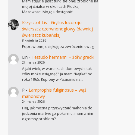
Mam zdjęcie jaszczurki zielonej zrobione na
mojej działce w okolicach Płocka,
Mazowsze. Mogę udostępnić.
Krzysztof Lis
-
Gryllus locorojo –
świerszcz czerwnonogłowy (dawniej
świerszcz kubański)
8 kwietnia 2026
Poprawione, dziękuję za zwrócenie uwagi.
Lin
-
Testudo hermanni – żółw grecki
27 marca 2026
A jaki wiek, w warunkach domowych, taki
żółw może osiągnąć? Ja mam "Kajtka" od
roku 1965. Kupiony w Poznaniu na…
P
-
Lamprophis fuliginosus – wąż
mahoniowy
24 marca 2026
Hej, jak można przyzwyczaić mahonia do
jedzenia martwego pokarmu, mam z nim
ogromny problem?