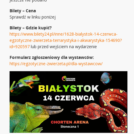
Bilety – Cena
Sprawdź w linku poniżej
Bilety – Gdzie kupić?
https://www.bilety24.pl/inne/1628-bialystok-14-czerwca-
egzotyczne-zwierzeta-terrarystyka-i-akwarystyka-154690?
id=920597
lub przed wejściem na wydarzenie
Formularz zgłoszeniowy dla wystawców:
https://egzotyczne-zwierzeta.pl/dla-wystawcow/