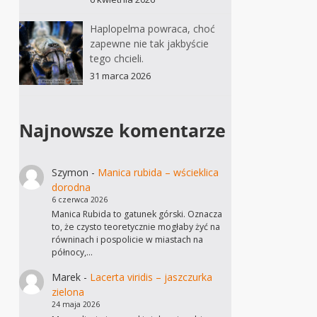
Haplopelma powraca, choć
zapewne nie tak jakbyście
tego chcieli.
31 marca 2026
Najnowsze komentarze
Szymon
-
Manica rubida – wścieklica
dorodna
6 czerwca 2026
Manica Rubida to gatunek górski. Oznacza
to, że czysto teoretycznie mogłaby żyć na
równinach i pospolicie w miastach na
północy,…
Marek
-
Lacerta viridis – jaszczurka
zielona
24 maja 2026