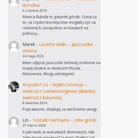
dorodna
6 czerwca 2026
Manica Rubida to gatunek górski. Oznacza
to, że czysto teoretycznie mogłaby żyć na
równinach i pospolicie w miastach na
północy,…
Marek
-
Lacerta viridis – jaszczurka
zielona
24 maja 2026
Mam zdjęcie jaszczurki zielonej zrobione na
mojej działce w okolicach Płocka,
Mazowsze. Mogę udostępnić.
Krzysztof Lis
-
Gryllus locorojo –
świerszcz czerwnonogłowy (dawniej
świerszcz kubański)
8 kwietnia 2026
Poprawione, dziękuję za zwrócenie uwagi.
Lin
-
Testudo hermanni – żółw grecki
27 marca 2026
A jaki wiek, w warunkach domowych, taki
żółw może osiągnąć? Ja mam "Kajtka" od