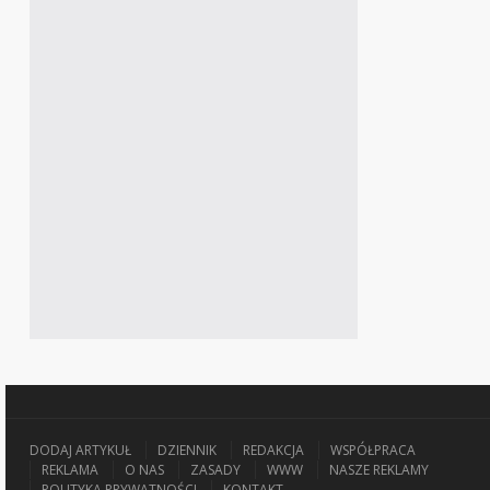
DODAJ ARTYKUŁ
DZIENNIK
REDAKCJA
WSPÓŁPRACA
REKLAMA
O NAS
ZASADY
WWW
NASZE REKLAMY
POLITYKA PRYWATNOŚCI
KONTAKT