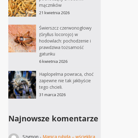
mączników
21 kwietnia 2026
Świerszcz czerwonogłowy
(Gryllus locorojo) w
hodowlach: pochodzenie i
prawdziwa tożsamość
gatunku
6 kwietnia 2026
Haplopelma powraca, choć
zapewne nie tak jakbyście
tego chcieli.
31 marca 2026
Najnowsze komentarze
Szymon
-
Manica rubida – wścieklica