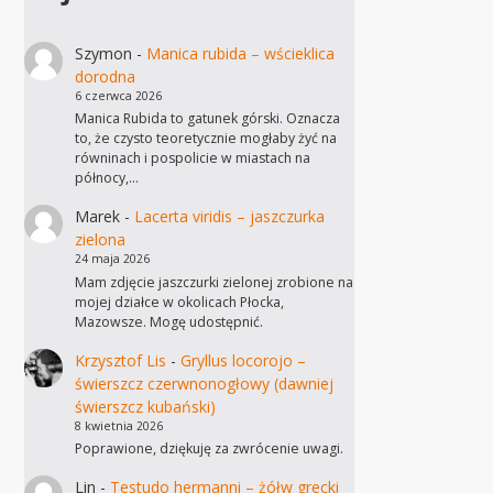
Szymon
-
Manica rubida – wścieklica
dorodna
6 czerwca 2026
Manica Rubida to gatunek górski. Oznacza
to, że czysto teoretycznie mogłaby żyć na
równinach i pospolicie w miastach na
północy,…
Marek
-
Lacerta viridis – jaszczurka
zielona
24 maja 2026
Mam zdjęcie jaszczurki zielonej zrobione na
mojej działce w okolicach Płocka,
Mazowsze. Mogę udostępnić.
Krzysztof Lis
-
Gryllus locorojo –
świerszcz czerwnonogłowy (dawniej
świerszcz kubański)
8 kwietnia 2026
Poprawione, dziękuję za zwrócenie uwagi.
Lin
-
Testudo hermanni – żółw grecki