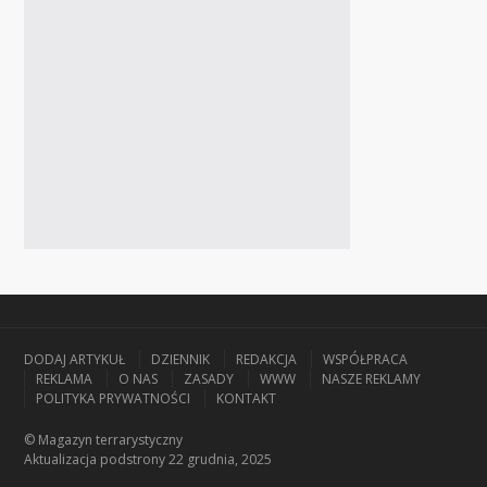
DODAJ ARTYKUŁ
DZIENNIK
REDAKCJA
WSPÓŁPRACA
REKLAMA
O NAS
ZASADY
WWW
NASZE REKLAMY
POLITYKA PRYWATNOŚCI
KONTAKT
© Magazyn terrarystyczny
Aktualizacja
podstrony 22 grudnia, 2025