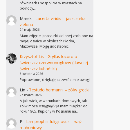
równinach i pospolicie w miastach na
północy,…
Marek
-
Lacerta viridis – jaszczurka
zielona
24 maja 2026
Mam zdjęcie jaszczurki zielonej zrobione na
mojej działce w okolicach Płocka,
Mazowsze. Mogę udostępnić.
Krzysztof Lis
-
Gryllus locorojo –
świerszcz czerwnonogłowy (dawniej
świerszcz kubański)
8 kwietnia 2026
Poprawione, dziękuję za zwrócenie uwagi.
Lin
-
Testudo hermanni – żółw grecki
27 marca 2026
A jaki wiek, w warunkach domowych, taki
żółw może osiągnąć? Ja mam "Kajtka" od
roku 1965. Kupiony w Poznaniu na…
P
-
Lamprophis fuliginosus – wąż
mahoniowy