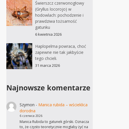
Świerszcz czerwonogłowy
(Gryllus locorojo) w
hodowlach: pochodzenie i
prawdziwa tożsamość
gatunku
6 kwietnia 2026
Haplopelma powraca, choć
zapewne nie tak jakbyście
tego chcieli.
31 marca 2026
Najnowsze komentarze
Szymon
-
Manica rubida – wścieklica
dorodna
6 czerwca 2026
Manica Rubida to gatunek górski. Oznacza
to, że czysto teoretycznie mogłaby żyć na