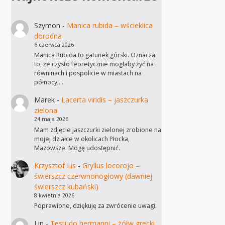
Szymon
-
Manica rubida – wścieklica
dorodna
6 czerwca 2026
Manica Rubida to gatunek górski. Oznacza
to, że czysto teoretycznie mogłaby żyć na
równinach i pospolicie w miastach na
północy,…
Marek
-
Lacerta viridis – jaszczurka
zielona
24 maja 2026
Mam zdjęcie jaszczurki zielonej zrobione na
mojej działce w okolicach Płocka,
Mazowsze. Mogę udostępnić.
Krzysztof Lis
-
Gryllus locorojo –
świerszcz czerwnonogłowy (dawniej
świerszcz kubański)
8 kwietnia 2026
Poprawione, dziękuję za zwrócenie uwagi.
Lin
-
Testudo hermanni – żółw grecki