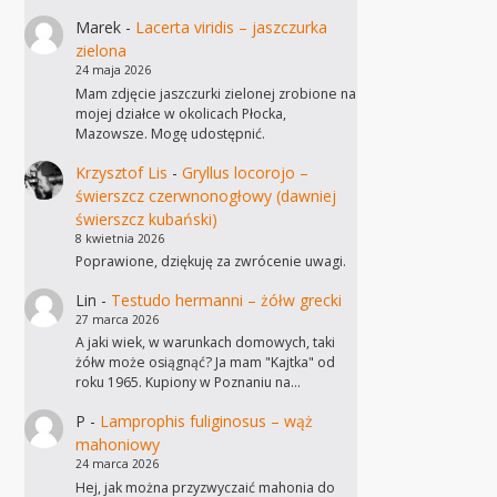
Marek
-
Lacerta viridis – jaszczurka
zielona
24 maja 2026
Mam zdjęcie jaszczurki zielonej zrobione na
mojej działce w okolicach Płocka,
Mazowsze. Mogę udostępnić.
Krzysztof Lis
-
Gryllus locorojo –
świerszcz czerwnonogłowy (dawniej
świerszcz kubański)
8 kwietnia 2026
Poprawione, dziękuję za zwrócenie uwagi.
Lin
-
Testudo hermanni – żółw grecki
27 marca 2026
A jaki wiek, w warunkach domowych, taki
żółw może osiągnąć? Ja mam "Kajtka" od
roku 1965. Kupiony w Poznaniu na…
P
-
Lamprophis fuliginosus – wąż
mahoniowy
24 marca 2026
Hej, jak można przyzwyczaić mahonia do