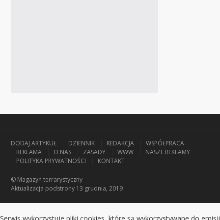
DODAJ ARTYKUŁ
DZIENNIK
REDAKCJA
WSPÓŁPRACA
REKLAMA
O NAS
ZASADY
WWW
NASZE REKLAMY
POLITYKA PRYWATNOŚCI
KONTAKT
© Magazyn terrarystyczny
Aktualizacja
podstrony 13 grudnia, 2019
Serwis wykorzystuje pliki cookies, które są wykorzystywane do emisji