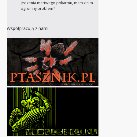
jedzenia martwego pokarmu, mam z nim
ogromny problem?
Współpracują z nami