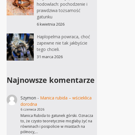
hodowlach: pochodzenie i
prawdziwa tożsamość
gatunku
6 kwietnia 2026
Haplopelma powraca, choć
zapewne nie tak jakbyście
tego chcieli.
31 marca 2026
Najnowsze komentarze
Szymon
-
Manica rubida – wścieklica
dorodna
6 czerwca 2026
Manica Rubida to gatunek górski. Oznacza
to, że czysto teoretycznie mogłaby żyć na
równinach i pospolicie w miastach na
północy,…