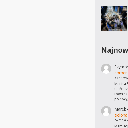
Najnow
Szymo
dorodn
6 czerwc
Manica R
to, że c
równinac
północy
Marek
zielona
24 maja 
Mam zdję