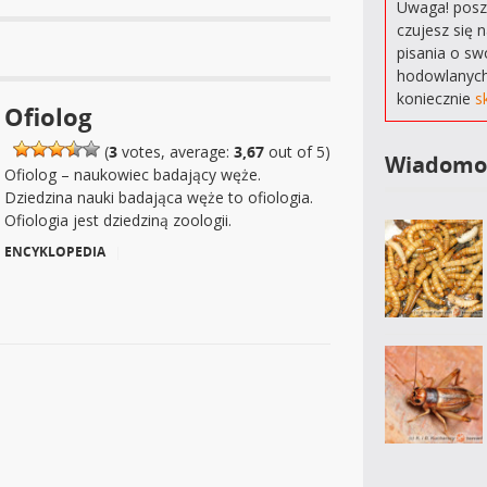
Uwaga! poszu
czujesz się 
pisania o sw
hodowlanych
koniecznie
s
Ofiolog
(
3
votes, average:
3,67
out of 5)
Wiadomo
Ofiolog – naukowiec badający węże.
Dziedzina nauki badająca węże to ofiologia.
Ofiologia jest dziedziną zoologii.
ENCYKLOPEDIA
|