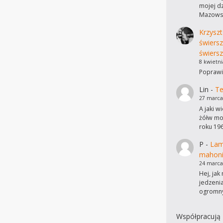
mojej dz
Mazowsz
Krzyszt
świers
świersz
8 kwietni
Poprawi
Lin
-
Te
27 marca
A jaki w
żółw mo
roku 19
P
-
Lam
mahon
24 marca
Hej, ja
jedzeni
ogromn
Współpracują 