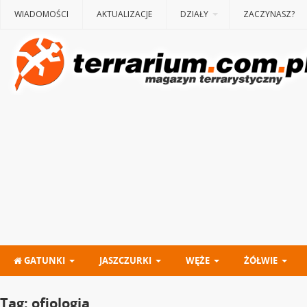
WIADOMOŚCI
AKTUALIZACJE
DZIAŁY
ZACZYNASZ?
GATUNKI
JASZCZURKI
WĘŻE
ŻÓŁWIE
Tag:
ofiologia