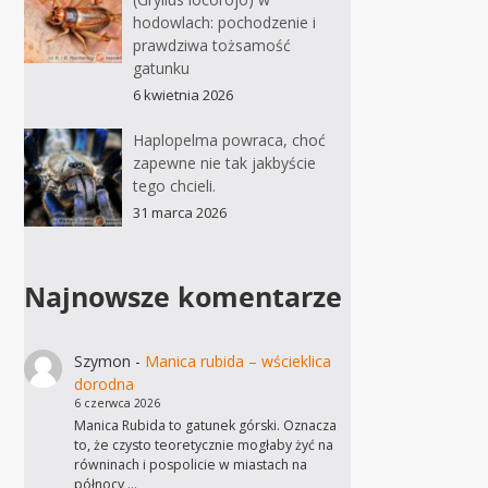
hodowlach: pochodzenie i
prawdziwa tożsamość
gatunku
6 kwietnia 2026
Haplopelma powraca, choć
zapewne nie tak jakbyście
tego chcieli.
31 marca 2026
Najnowsze komentarze
Szymon
-
Manica rubida – wścieklica
dorodna
6 czerwca 2026
Manica Rubida to gatunek górski. Oznacza
to, że czysto teoretycznie mogłaby żyć na
równinach i pospolicie w miastach na
północy,…