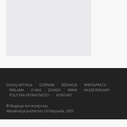
DODAJ ARTYKUŁ
DZIENNIK
REDAKCJA
WSPÓŁPRACA
REKLAMA
O NAS
ZASADY
WWW
NASZE REKLAMY
POLITYKA PRYWATNOŚCI
KONTAKT
© Magazyn terrarystyczny
Aktualizacja
podstrony 10 listopada, 2025