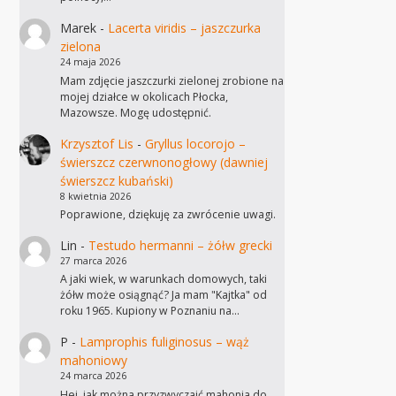
Marek
-
Lacerta viridis – jaszczurka
zielona
24 maja 2026
Mam zdjęcie jaszczurki zielonej zrobione na
mojej działce w okolicach Płocka,
Mazowsze. Mogę udostępnić.
Krzysztof Lis
-
Gryllus locorojo –
świerszcz czerwnonogłowy (dawniej
świerszcz kubański)
8 kwietnia 2026
Poprawione, dziękuję za zwrócenie uwagi.
Lin
-
Testudo hermanni – żółw grecki
27 marca 2026
A jaki wiek, w warunkach domowych, taki
żółw może osiągnąć? Ja mam "Kajtka" od
roku 1965. Kupiony w Poznaniu na…
P
-
Lamprophis fuliginosus – wąż
mahoniowy
24 marca 2026
Hej, jak można przyzwyczaić mahonia do