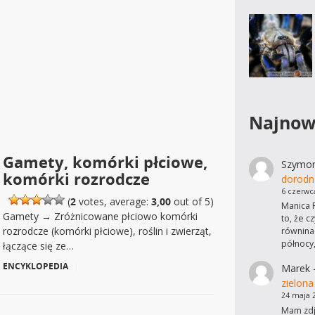
Najnow
Gamety, komórki płciowe,
Szymo
komórki rozrodcze
dorodn
6 czerwc
(
2
votes, average:
3,00
out of 5)
Manica R
Gamety → Zróżnicowane płciowo komórki
to, że c
rozrodcze (komórki płciowe), roślin i zwierząt,
równinac
północy
łączące się ze…
ENCYKLOPEDIA
|
Marek
zielona
24 maja 
Mam zdję