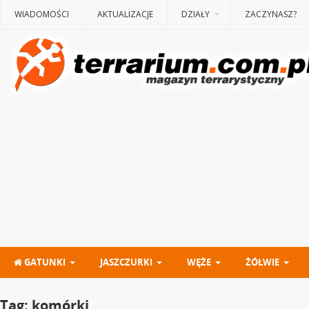
WIADOMOŚCI
AKTUALIZACJE
DZIAŁY
ZACZYNASZ?
GATUNKI
JASZCZURKI
WĘŻE
ŻÓŁWIE
Tag:
komórki