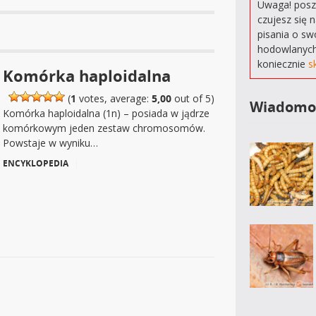
Uwaga! poszu
czujesz się 
pisania o sw
hodowlanych
koniecznie
s
Komórka haploidalna
(
1
votes, average:
5,00
out of 5)
Wiadomo
Komórka haploidalna (1n) – posiada w jądrze
komórkowym jeden zestaw chromosomów.
Powstaje w wyniku…
ENCYKLOPEDIA
|