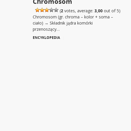
Chromosom
(
2
votes, average:
3,00
out of 5)
Chromosom (gr. chroma – kolor + soma –
ciało) → Składnik jądra komórki
przenoszący…
ENCYKLOPEDIA
|