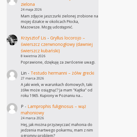
zielona
24 maja 2026
Mam zdjęcie jaszczurki zielonej zrobione na
mojej działce w okolicach Płocka,
Mazowsze. Mogę udostępnić.
Krzysztof Lis
-
Gryllus locorojo –
świerszcz czerwnonogłowy (dawniej
świerszcz kubański)
8 kwietnia 2026
Poprawione, dziękuję za zwrócenie uwagi.
Lin
-
Testudo hermanni – żółw grecki
27 marca 2026
A jaki wiek, w warunkach domowych, taki
żółw może osiągnąć? Ja mam "Kajtka" od
roku 1965. Kupiony w Poznaniu na…
P
-
Lamprophis fuliginosus – wąż
mahoniowy
24 marca 2026
Hej, jak można przyzwyczaić mahonia do
jedzenia martwego pokarmu, mam z nim
ogromny problem?