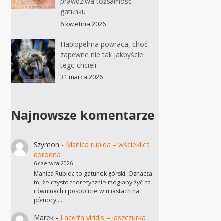
prawdziwa tożsamość
gatunku
6 kwietnia 2026
Haplopelma powraca, choć
zapewne nie tak jakbyście
tego chcieli.
31 marca 2026
Najnowsze komentarze
Szymon
-
Manica rubida – wścieklica
dorodna
6 czerwca 2026
Manica Rubida to gatunek górski. Oznacza
to, że czysto teoretycznie mogłaby żyć na
równinach i pospolicie w miastach na
północy,…
Marek
-
Lacerta viridis – jaszczurka