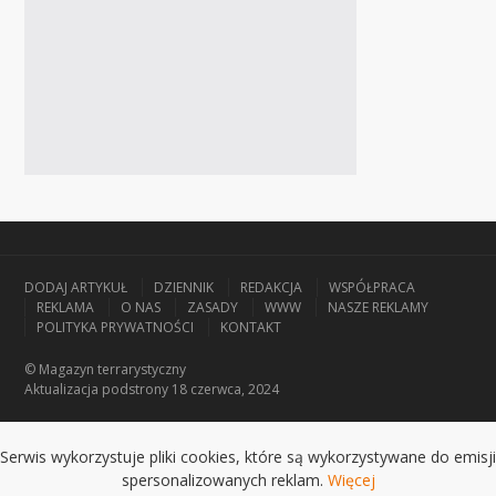
DODAJ ARTYKUŁ
DZIENNIK
REDAKCJA
WSPÓŁPRACA
REKLAMA
O NAS
ZASADY
WWW
NASZE REKLAMY
POLITYKA PRYWATNOŚCI
KONTAKT
© Magazyn terrarystyczny
Aktualizacja
podstrony 18 czerwca, 2024
Serwis wykorzystuje pliki cookies, które są wykorzystywane do emisji
spersonalizowanych reklam.
Więcej