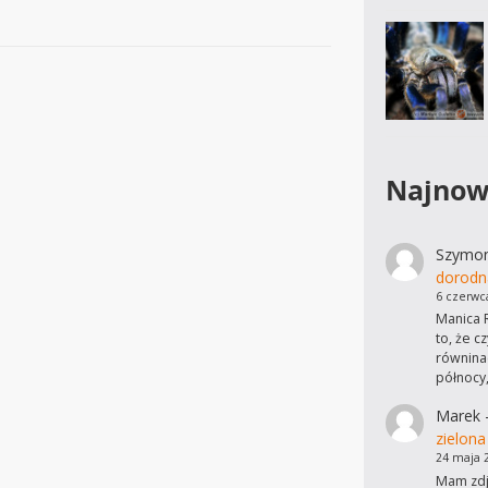
Najnow
Szymo
dorodn
6 czerwc
Manica R
to, że c
równinac
północy
Marek
zielona
24 maja 
Mam zdję