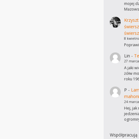
mojej dz
Mazowsz
Krzyszt
świers
świersz
8 kwietni
Poprawi
Lin
-
Te
27 marca
A jaki w
żółw mo
roku 19
P
-
Lam
mahon
24 marca
Hej, ja
jedzeni
ogromn
Współpracują 