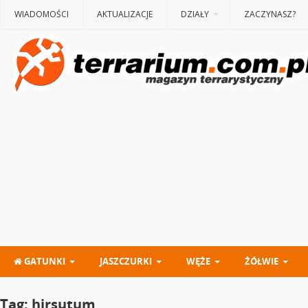
WIADOMOŚCI
AKTUALIZACJE
DZIAŁY
ZACZYNASZ?
GATUNKI
JASZCZURKI
WĘŻE
ŻÓŁWIE
Tag:
hirsutum