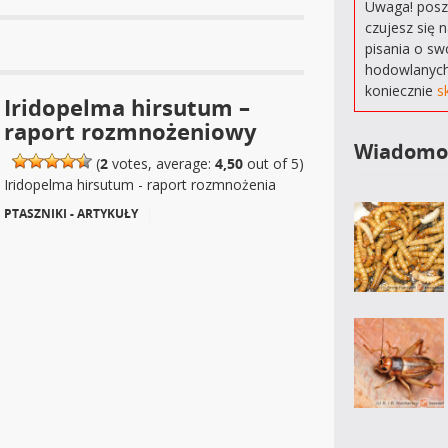
Uwaga! poszu
czujesz się 
pisania o sw
hodowlanych
koniecznie
s
Iridopelma hirsutum –
raport rozmnożeniowy
Wiadomo
(
2
votes, average:
4,50
out of 5)
Iridopelma hirsutum - raport rozmnożenia
PTASZNIKI - ARTYKUŁY
|