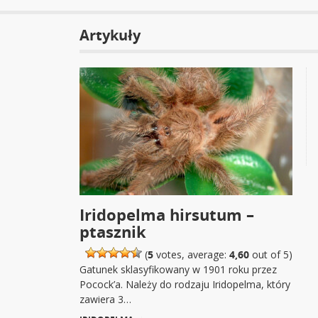
Artykuły
Iridopelma hirsutum –
ptasznik
(
5
votes, average:
4,60
out of 5)
Gatunek sklasyfikowany w 1901 roku przez
Pocock’a. Należy do rodzaju Iridopelma, który
zawiera 3…