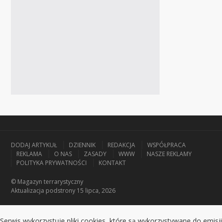
DODAJ ARTYKUŁ
DZIENNIK
REDAKCJA
WSPÓŁPRACA
REKLAMA
O NAS
ZASADY
WWW
NASZE REKLAMY
POLITYKA PRYWATNOŚCI
KONTAKT
© Magazyn terrarystyczny
Aktualizacja
podstrony 15 lipca, 2026
Serwis wykorzystuje pliki cookies, które są wykorzystywane do emisji