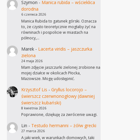
Szymon
-
Manica rubida – wścieklica
dorodna
6 czerwca 2026
Manica Rubida to gatunek górski. Oznacza
to, że czysto teoretycznie mogłaby żyć na
równinach i pospolicie w miastach na
północy,…
Marek
-
Lacerta viridis – jaszczurka
zielona
24 maja 2026
Mam zdjęcie jaszczurki zielonej zrobione na
mojej działce w okolicach Płocka,
Mazowsze. Mogę udostępnić.
Krzysztof Lis
-
Gryllus locorojo –
świerszcz czerwnonogłowy (dawniej
świerszcz kubański)
8 kwietnia 2026
Poprawione, dziękuję za zwrócenie uwagi.
Lin
-
Testudo hermanni – żółw grecki
27 marca 2026
A jaki wiek, w warunkach domowych, taki