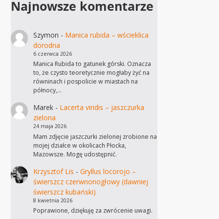
Najnowsze komentarze
Szymon
-
Manica rubida – wścieklica
dorodna
6 czerwca 2026
Manica Rubida to gatunek górski. Oznacza
to, że czysto teoretycznie mogłaby żyć na
równinach i pospolicie w miastach na
północy,…
Marek
-
Lacerta viridis – jaszczurka
zielona
24 maja 2026
Mam zdjęcie jaszczurki zielonej zrobione na
mojej działce w okolicach Płocka,
Mazowsze. Mogę udostępnić.
Krzysztof Lis
-
Gryllus locorojo –
świerszcz czerwnonogłowy (dawniej
świerszcz kubański)
8 kwietnia 2026
Poprawione, dziękuję za zwrócenie uwagi.