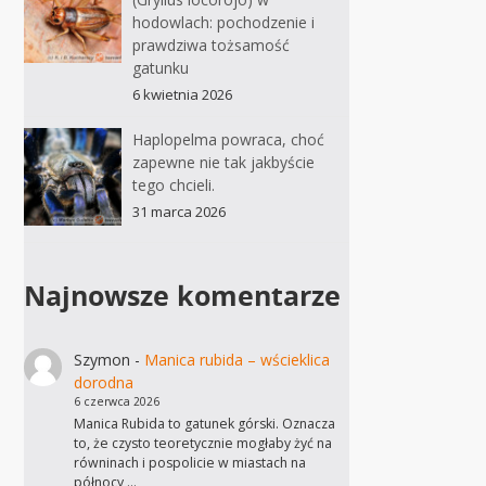
hodowlach: pochodzenie i
prawdziwa tożsamość
gatunku
6 kwietnia 2026
Haplopelma powraca, choć
zapewne nie tak jakbyście
tego chcieli.
31 marca 2026
Najnowsze komentarze
Szymon
-
Manica rubida – wścieklica
dorodna
6 czerwca 2026
Manica Rubida to gatunek górski. Oznacza
to, że czysto teoretycznie mogłaby żyć na
równinach i pospolicie w miastach na
północy,…