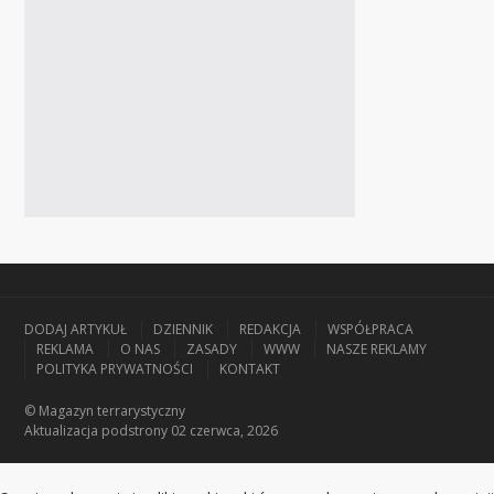
DODAJ ARTYKUŁ
DZIENNIK
REDAKCJA
WSPÓŁPRACA
REKLAMA
O NAS
ZASADY
WWW
NASZE REKLAMY
POLITYKA PRYWATNOŚCI
KONTAKT
© Magazyn terrarystyczny
Aktualizacja
podstrony 02 czerwca, 2026