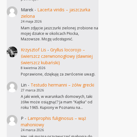
Marek
-
Lacerta viridis – jaszczurka
zielona
24 maja 2026
Mam zdjęcie jaszczurki zielonej zrobione na
mojej działce w okolicach Płocka,
Mazowsze. Mogę udostępnić.
Krzysztof Lis
-
Gryllus locorojo –
świerszcz czerwnonogłowy (dawniej
świerszcz kubański)
8 kwietnia 2026
Poprawione, dziękuję za zwrócenie uwagi.
Lin
-
Testudo hermanni – żółw grecki
27 marca 2026
A jaki wiek, w warunkach domowych, taki
żółw może osiągnąć? Ja mam "Kajtka" od
roku 1965. Kupiony w Poznaniu na…
P
-
Lamprophis fuliginosus – wąż
mahoniowy
24 marca 2026
Hej, jak można przyzwyczaić mahonia do