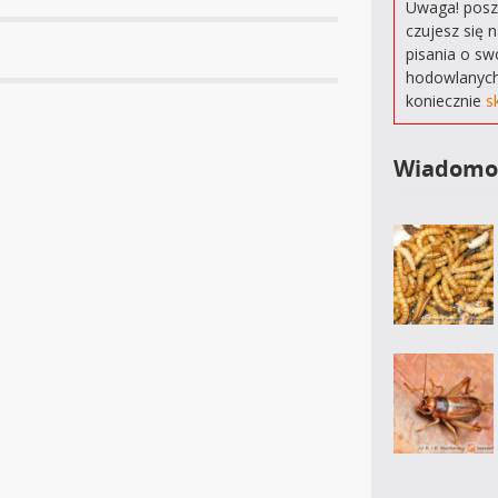
Uwaga! poszu
czujesz się 
pisania o sw
hodowlanych
koniecznie
s
Wiadomo