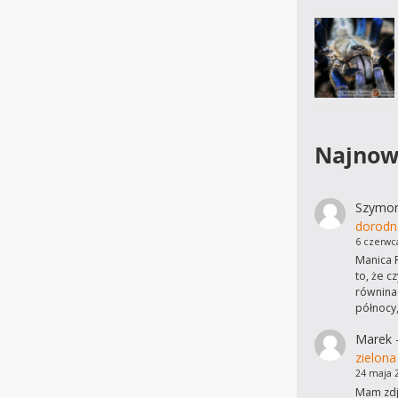
Najnow
Szymo
dorodn
6 czerwc
Manica R
to, że c
równinac
północy
Marek
zielona
24 maja 
Mam zdję