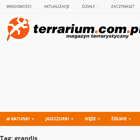
WIADOMOŚCI
AKTUALIZACJE
DZIAŁY
ZACZYNASZ?
GATUNKI
JASZCZURKI
WĘŻE
ŻÓŁWIE
Tag:
grandis