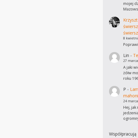
mojej dz
Mazowsz
Krzyszt
świers
świersz
8 kwietni
Poprawi
Lin
-
Te
27 marca
A jaki w
żółw mo
roku 19
P
-
Lam
mahon
24 marca
Hej, ja
jedzeni
ogromn
Współpracują 