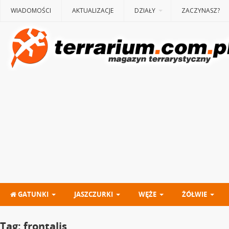
WIADOMOŚCI
AKTUALIZACJE
DZIAŁY
ZACZYNASZ?
GATUNKI
JASZCZURKI
WĘŻE
ŻÓŁWIE
Tag:
frontalis