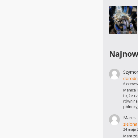
Najnow
Szymo
dorodn
6 czerwc
Manica R
to, że c
równinac
północy
Marek
zielona
24 maja 
Mam zdję