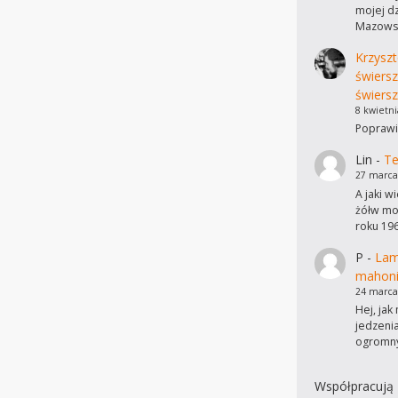
mojej dz
Mazowsz
Krzyszt
świers
świersz
8 kwietni
Poprawi
Lin
-
Te
27 marca
A jaki w
żółw mo
roku 19
P
-
Lam
mahon
24 marca
Hej, ja
jedzeni
ogromn
Współpracują 