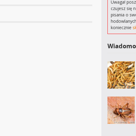
Uwaga! poszu
czujesz się 
pisania o sw
hodowlanych
koniecznie
s
Wiadomo