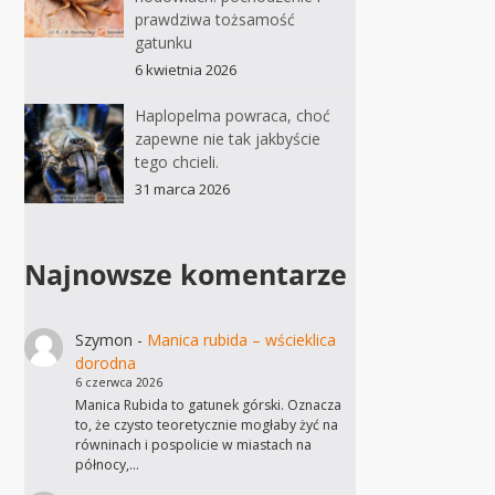
prawdziwa tożsamość
gatunku
6 kwietnia 2026
Haplopelma powraca, choć
zapewne nie tak jakbyście
tego chcieli.
31 marca 2026
Najnowsze komentarze
Szymon
-
Manica rubida – wścieklica
dorodna
6 czerwca 2026
Manica Rubida to gatunek górski. Oznacza
to, że czysto teoretycznie mogłaby żyć na
równinach i pospolicie w miastach na
północy,…