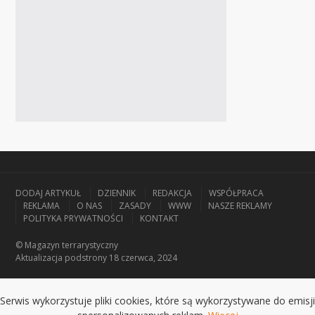
DODAJ ARTYKUŁ
DZIENNIK
REDAKCJA
WSPÓŁPRACA
REKLAMA
O NAS
ZASADY
WWW
NASZE REKLAMY
POLITYKA PRYWATNOŚCI
KONTAKT
© Magazyn terrarystyczny
Aktualizacja
podstrony 18 czerwca, 2024
Serwis wykorzystuje pliki cookies, które są wykorzystywane do emisji