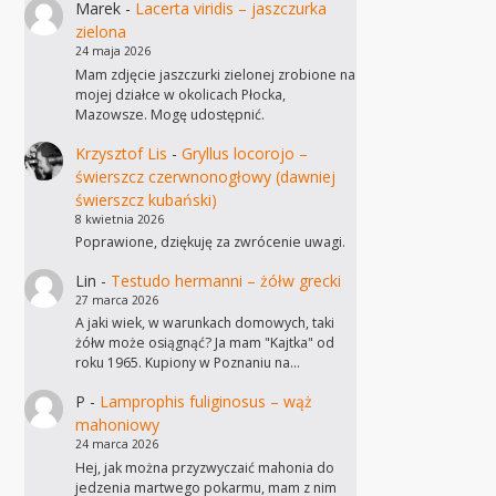
Marek
-
Lacerta viridis – jaszczurka
zielona
24 maja 2026
Mam zdjęcie jaszczurki zielonej zrobione na
mojej działce w okolicach Płocka,
Mazowsze. Mogę udostępnić.
Krzysztof Lis
-
Gryllus locorojo –
świerszcz czerwnonogłowy (dawniej
świerszcz kubański)
8 kwietnia 2026
Poprawione, dziękuję za zwrócenie uwagi.
Lin
-
Testudo hermanni – żółw grecki
27 marca 2026
A jaki wiek, w warunkach domowych, taki
żółw może osiągnąć? Ja mam "Kajtka" od
roku 1965. Kupiony w Poznaniu na…
P
-
Lamprophis fuliginosus – wąż
mahoniowy
24 marca 2026
Hej, jak można przyzwyczaić mahonia do
jedzenia martwego pokarmu, mam z nim