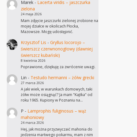
Marek
-
Lacerta viridis – jaszczurka
zielona
24 maja 2026
Mam zdjęcie jaszczurki zielonej zrobione na
mojej działce w okolicach Płocka,
Mazowsze. Mogę udostępnić.
Krzysztof Lis
-
Gryllus locorojo –
świerszcz czerwnonogłowy (dawniej
świerszcz kubański)
8 kwietnia 2026
Poprawione, dziękuję za zwrócenie uwagi.
Lin
-
Testudo hermanni – żółw grecki
27 marca 2026
A jaki wiek, w warunkach domowych, taki
żółw może osiągnąć? Ja mam "Kajtka" od
roku 1965. Kupiony w Poznaniu na…
P
-
Lamprophis fuliginosus – wąż
mahoniowy
24 marca 2026
Hej, jak można przyzwyczaić mahonia do
jedzenia martwego pokarmu, mam z nim