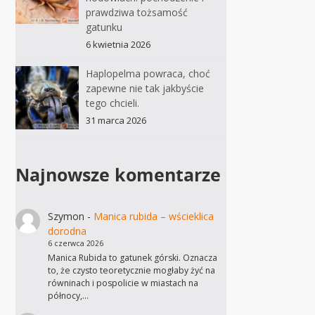
prawdziwa tożsamość
gatunku
6 kwietnia 2026
Haplopelma powraca, choć
zapewne nie tak jakbyście
tego chcieli.
31 marca 2026
Najnowsze komentarze
Szymon
-
Manica rubida – wścieklica
dorodna
6 czerwca 2026
Manica Rubida to gatunek górski. Oznacza
to, że czysto teoretycznie mogłaby żyć na
równinach i pospolicie w miastach na
północy,…