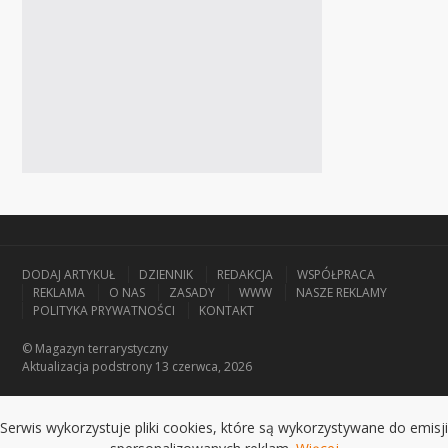
DODAJ ARTYKUŁ
DZIENNIK
REDAKCJA
WSPÓŁPRACA
REKLAMA
O NAS
ZASADY
WWW
NASZE REKLAMY
POLITYKA PRYWATNOŚCI
KONTAKT
© Magazyn terrarystyczny
Aktualizacja
podstrony 13 czerwca, 2026
Serwis wykorzystuje pliki cookies, które są wykorzystywane do emisji