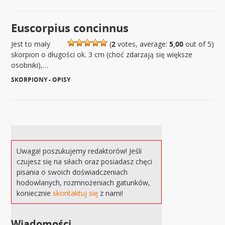
Euscorpius concinnus
Jest to mały
(
2
votes, average:
5,00
out of 5)
skorpion o długości ok. 3 cm (choć zdarzają się większe
osobniki),…
SKORPIONY - OPISY
|
Uwaga! poszukujemy redaktorów! Jeśli
czujesz się na siłach oraz posiadasz chęci
pisania o swoich doświadczeniach
hodowlanych, rozmnożeniach gatunków,
koniecznie
skontaktuj się
z nami!
Wiadomości