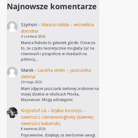
Najnowsze komentarze
Szymon
-
Manica rubida – wścieklica
dorodna
6 czerwca 2026
Manica Rubida to gatunek górski. Oznacza
to, że czysto teoretycznie mogłaby żyć na
równinach i pospolicie w miastach na
północy,…
Marek
-
Lacerta viridis – jaszczurka
zielona
24 maja 2026
Mam zdjęcie jaszczurki zielonej zrobione na
mojej działce w okolicach Płocka,
Mazowsze. Mogę udostępnić.
Krzysztof Lis
-
Gryllus locorojo –
świerszcz czerwnonogłowy (dawniej
świerszcz kubański)
8 kwietnia 2026
Poprawione, dziękuję za zwrócenie uwagi.