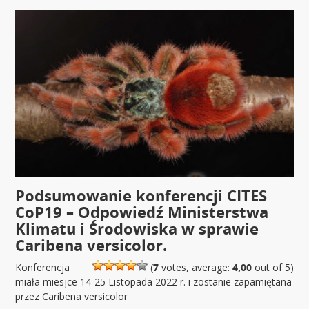
Podsumowanie konferencji CITES
CoP19 – Odpowiedź Ministerstwa
Klimatu i Środowiska w sprawie
Caribena versicolor.
Konferencja
(
7
votes, average:
4,00
out of 5)
miała miesjce 14-25 Listopada 2022 r. i zostanie zapamiętana
przez Caribena versicolor