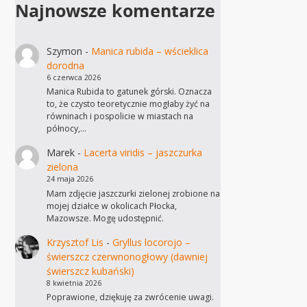
Najnowsze komentarze
Szymon
-
Manica rubida – wścieklica
dorodna
6 czerwca 2026
Manica Rubida to gatunek górski. Oznacza
to, że czysto teoretycznie mogłaby żyć na
równinach i pospolicie w miastach na
północy,…
Marek
-
Lacerta viridis – jaszczurka
zielona
24 maja 2026
Mam zdjęcie jaszczurki zielonej zrobione na
mojej działce w okolicach Płocka,
Mazowsze. Mogę udostępnić.
Krzysztof Lis
-
Gryllus locorojo –
świerszcz czerwnonogłowy (dawniej
świerszcz kubański)
8 kwietnia 2026
Poprawione, dziękuję za zwrócenie uwagi.