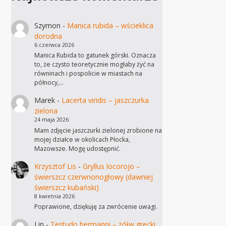
Szymon
-
Manica rubida – wścieklica
dorodna
6 czerwca 2026
Manica Rubida to gatunek górski. Oznacza
to, że czysto teoretycznie mogłaby żyć na
równinach i pospolicie w miastach na
północy,…
Marek
-
Lacerta viridis – jaszczurka
zielona
24 maja 2026
Mam zdjęcie jaszczurki zielonej zrobione na
mojej działce w okolicach Płocka,
Mazowsze. Mogę udostępnić.
Krzysztof Lis
-
Gryllus locorojo –
świerszcz czerwnonogłowy (dawniej
świerszcz kubański)
8 kwietnia 2026
Poprawione, dziękuję za zwrócenie uwagi.
Lin
-
Testudo hermanni – żółw grecki