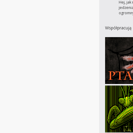
Hej, ja
jedzeni
ogromn
Współpracują 