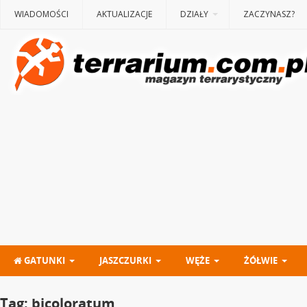
WIADOMOŚCI
AKTUALIZACJE
DZIAŁY
ZACZYNASZ?
GATUNKI
JASZCZURKI
WĘŻE
ŻÓŁWIE
Tag:
bicoloratum