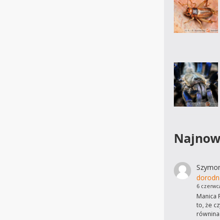
Najnow
Szymo
dorodn
6 czerwc
Manica R
to, że c
równinac