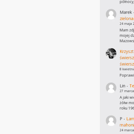
północy
Marek
zielona
24 maja 
Mam zdję
mojej dz
Mazowsz
Krzyszt
świers
świersz
8 kwietni
Poprawi
Lin
-
Te
27 marca
A jaki w
żółw mo
roku 19
P
-
Lam
mahon
24 marca