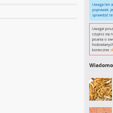
Uwaga ten a
poprawek. Je
sprawdzić te
Uwaga! poszu
czujesz się 
pisania o sw
hodowlanych
koniecznie
s
Wiadomo