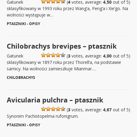
Gatunek
(
4
votes, average:
4,50
out of 5)
sklasyfikowany w 1993 roku przez Wang’a, Peng’a i Xie’go. Na
wolności występuje w…
PTASZNIKI - OPISY
|
Chilobrachys brevipes – ptasznik
Gatunek
(
3
votes, average:
4,00
out of 5)
sklasyfikowany w 1897 roku przez Thorell’a, na podstawie
samicy. Na wolności zamieszkuje Mianmar.…
CHILOBRACHYS
|
Avicularia pulchra – ptasznik
(
3
votes, average:
4,67
out of 5)
Synonim Pachistopelma rufonigrum.
PTASZNIKI - OPISY
|