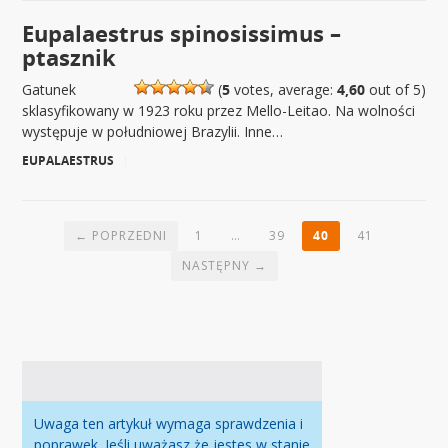
Eupalaestrus spinosissimus –
ptasznik
Gatunek
(
5
votes, average:
4,60
out of 5)
sklasyfikowany w 1923 roku przez Mello-Leitao. Na wolności
występuje w południowej Brazylii. Inne…
EUPALAESTRUS
|
← POPRZEDNI
1
…
39
40
41
NASTĘPNY →
Uwaga ten artykuł wymaga sprawdzenia i
poprawek. Jeśli uważasz że jestes w stanie