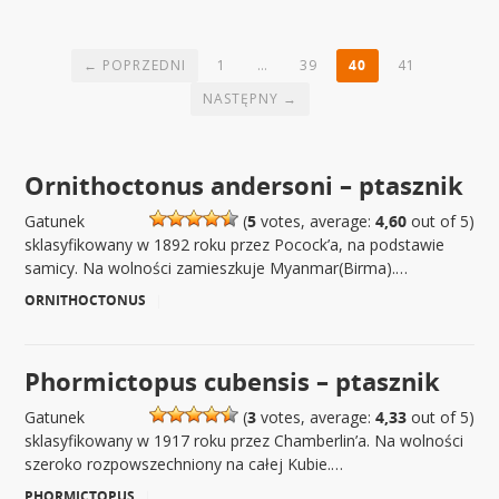
← POPRZEDNI
1
…
39
40
41
NASTĘPNY →
Ornithoctonus andersoni – ptasznik
Gatunek
(
5
votes, average:
4,60
out of 5)
sklasyfikowany w 1892 roku przez Pocock’a, na podstawie
samicy. Na wolności zamieszkuje Myanmar(Birma).…
ORNITHOCTONUS
|
Phormictopus cubensis – ptasznik
Gatunek
(
3
votes, average:
4,33
out of 5)
sklasyfikowany w 1917 roku przez Chamberlin’a. Na wolności
szeroko rozpowszechniony na całej Kubie.…
PHORMICTOPUS
|