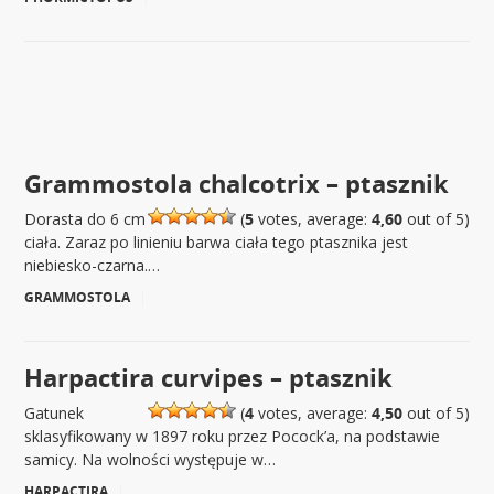
Grammostola chalcotrix – ptasznik
Dorasta do 6 cm
(
5
votes, average:
4,60
out of 5)
ciała. Zaraz po linieniu barwa ciała tego ptasznika jest
niebiesko-czarna.…
GRAMMOSTOLA
|
Harpactira curvipes – ptasznik
Gatunek
(
4
votes, average:
4,50
out of 5)
sklasyfikowany w 1897 roku przez Pocock’a, na podstawie
samicy. Na wolności występuje w…
HARPACTIRA
|