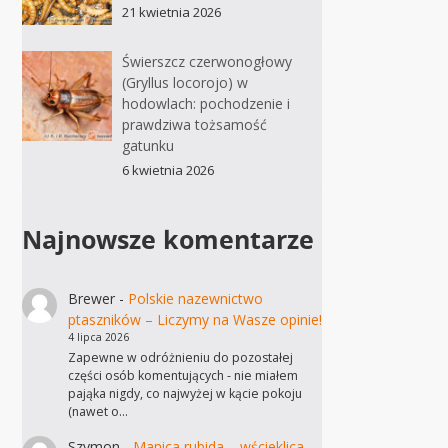
21 kwietnia 2026
Świerszcz czerwonogłowy
(Gryllus locorojo) w
hodowlach: pochodzenie i
prawdziwa tożsamość
gatunku
6 kwietnia 2026
Najnowsze komentarze
Brewer
-
Polskie nazewnictwo
ptaszników – Liczymy na Wasze opinie!
4 lipca 2026
Zapewne w odróżnieniu do pozostałej
części osób komentujących - nie miałem
pająka nigdy, co najwyżej w kącie pokoju
(nawet o…
Szymon
-
Manica rubida – wścieklica