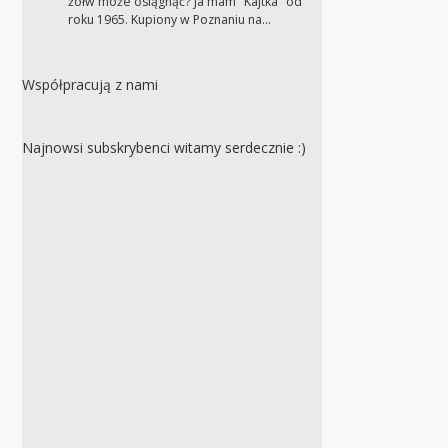
żółw może osiągnąć? Ja mam "Kajtka" od
roku 1965. Kupiony w Poznaniu na…
Współpracują z nami
Najnowsi subskrybenci witamy serdecznie :)