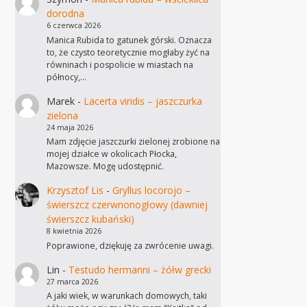
dorodna
6 czerwca 2026
Manica Rubida to gatunek górski. Oznacza
to, że czysto teoretycznie mogłaby żyć na
równinach i pospolicie w miastach na
północy,…
Marek
-
Lacerta viridis – jaszczurka
zielona
24 maja 2026
Mam zdjęcie jaszczurki zielonej zrobione na
mojej działce w okolicach Płocka,
Mazowsze. Mogę udostępnić.
Krzysztof Lis
-
Gryllus locorojo –
świerszcz czerwnonogłowy (dawniej
świerszcz kubański)
8 kwietnia 2026
Poprawione, dziękuję za zwrócenie uwagi.
Lin
-
Testudo hermanni – żółw grecki
27 marca 2026
A jaki wiek, w warunkach domowych, taki